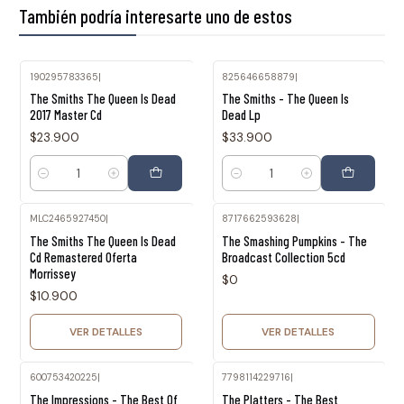
También podría interesarte uno de estos
190295783365
|
825646658879
|
The Smiths The Queen Is Dead
The Smiths - The Queen Is
2017 Master Cd
Dead Lp
$23.900
$33.900
Cantidad
Cantidad
MLC2465927450
|
8717662593628
|
Agotado
Agotado
The Smiths The Queen Is Dead
The Smashing Pumpkins - The
Cd Remastered Oferta
Broadcast Collection 5cd
Morrissey
$0
$10.900
VER DETALLES
VER DETALLES
600753420225
|
7798114229716
|
The Impressions - The Best Of
The Platters - The Best