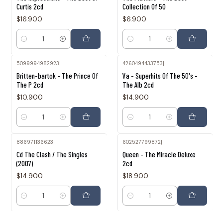
Curtis 2cd
Collection Of 50
$16.900
$6.900
Cantidad
Cantidad
5099994982923
|
4260494433753
|
Britten-bartok - The Prince Of
Va - Superhits Of The 50's -
The P 2cd
The Alb 2cd
$10.900
$14.900
Cantidad
Cantidad
886971136623
|
602527799872
|
Cd The Clash / The Singles
Queen - The Miracle Deluxe
(2007)
2cd
$14.900
$18.900
Cantidad
Cantidad