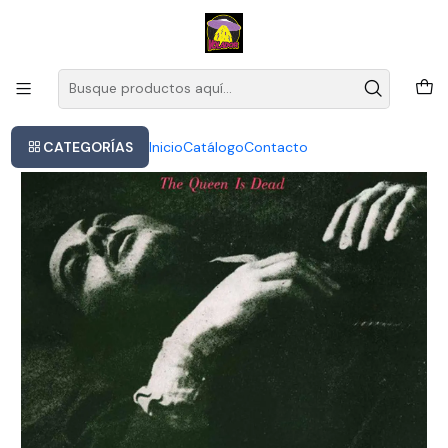
Este es el texto del slide
Leer más
Inicio
The Smiths The Queen Is Dead 2017 Master Cd
CATEGORÍAS
Inicio
Catálogo
Contacto