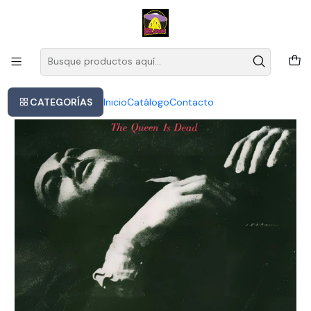
Este es el texto del slide
Leer más
Inicio
The Smiths - The Queen Is Dead Lp
CATEGORÍAS
Inicio
Catálogo
Contacto