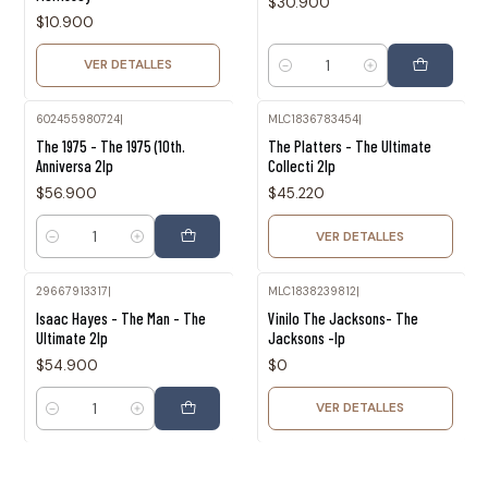
$30.900
$10.900
VER DETALLES
Cantidad
602455980724
|
MLC1836783454
|
Agotado
The 1975 - The 1975 (10th.
The Platters - The Ultimate
Anniversa 2lp
Collecti 2lp
$56.900
$45.220
VER DETALLES
Cantidad
29667913317
|
MLC1838239812
|
Agotado
Isaac Hayes - The Man - The
Vinilo The Jacksons- The
Ultimate 2lp
Jacksons -lp
$54.900
$0
VER DETALLES
Cantidad