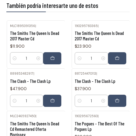
También podría interesarte uno de estos
MLC1895391356
|
190295783365
|
The Smiths The Queen Is Dead
The Smiths The Queen Is Dead
2017 Master Cd
2017 Master Cd
$11.900
$23.900
Cantidad
Cantidad
889853482917
|
887254470113
|
The Clash - The Clash Lp
The Clash - The Clash Lp
$47.900
$37.900
Cantidad
Cantidad
MLC2465927450
|
190295672560
|
Agotado
The Smiths The Queen Is Dead
The Pogues - The Best Of The
Cd Remastered Oferta
Pogues Lp
Morrissey