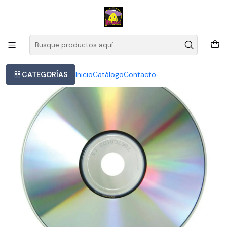
Este es el texto del slide
Leer más
Inicio
N.w.a. - The Best Of N.w.a
CATEGORÍAS
Inicio
Catálogo
Contacto