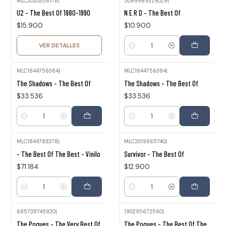
MLC2020358176
|
5099969329029
|
Agotado
U2 - The Best Of 1980-1990
N E R D - The Best Of
$15.900
$10.900
VER DETALLES
Cantidad
MLC1844756384
|
MLC1844756384
|
The Shadows - The Best Of
The Shadows - The Best Of
$33.536
$33.536
Cantidad
Cantidad
MLC1844783378
|
MLC2019965740
|
- The Best Of The Best - Vinilo
Survivor - The Best Of
$71.184
$12.900
Cantidad
Cantidad
685738745920
|
190295672560
|
The Pogues - The Very Best Of
The Pogues - The Best Of The