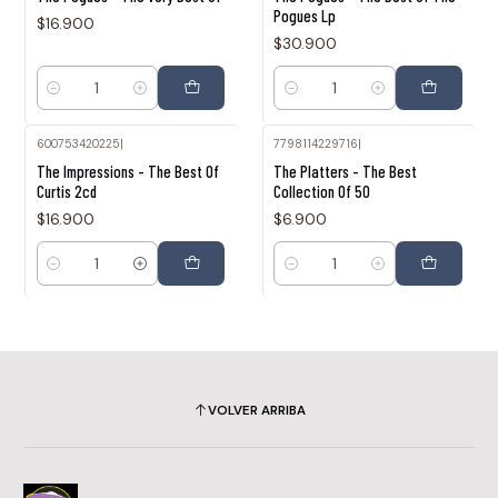
Pogues Lp
$16.900
$30.900
Cantidad
Cantidad
600753420225
|
7798114229716
|
The Impressions - The Best Of
The Platters - The Best
Curtis 2cd
Collection Of 50
$16.900
$6.900
Cantidad
Cantidad
VOLVER ARRIBA