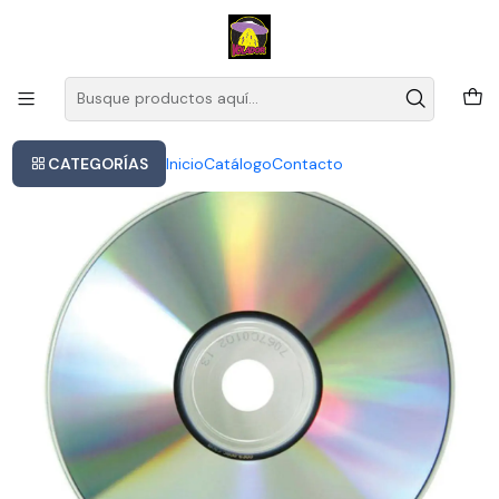
Este es el texto del slide
Leer más
Inicio
- The Overview - Cd Versión Estándar 2025 En Caja De Plástico
Producido Por Fiction
CATEGORÍAS
Inicio
Catálogo
Contacto