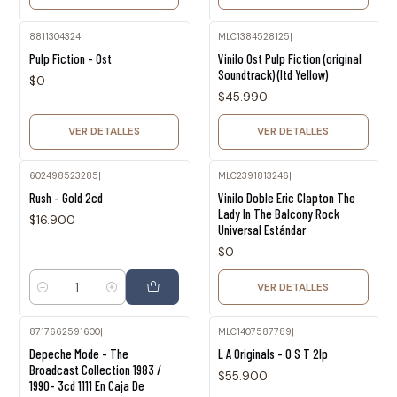
8811304324
|
MLC1384528125
|
Agotado
Agotado
Pulp Fiction - Ost
Vinilo Ost Pulp Fiction (original
Soundtrack) (ltd Yellow)
$0
$45.990
VER DETALLES
VER DETALLES
602498523285
|
MLC2391813246
|
Agotado
Rush - Gold 2cd
Vinilo Doble Eric Clapton The
Lady In The Balcony Rock
$16.900
Universal Estándar
$0
VER DETALLES
Cantidad
8717662591600
|
MLC1407587789
|
Agotado
Depeche Mode - The
L A Originals - O S T 2lp
Broadcast Collection 1983 /
$55.900
1990- 3cd 1111 En Caja De