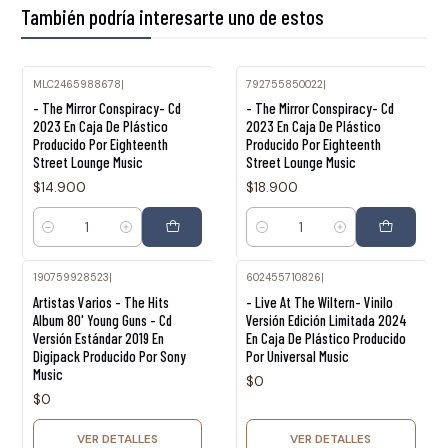
También podría interesarte uno de estos
MLC2465988678
|
792755850022
|
- The Mirror Conspiracy- Cd
- The Mirror Conspiracy- Cd
2023 En Caja De Plástico
2023 En Caja De Plástico
Producido Por Eighteenth
Producido Por Eighteenth
Street Lounge Music
Street Lounge Music
$14.900
$18.900
Cantidad
Cantidad
190759928523
|
602455710826
|
Agotado
Agotado
Artistas Varios - The Hits
- Live At The Wiltern- Vinilo
Album 80' Young Guns - Cd
Versión Edición Limitada 2024
Versión Estándar 2019 En
En Caja De Plástico Producido
Digipack Producido Por Sony
Por Universal Music
Music
$0
$0
VER DETALLES
VER DETALLES