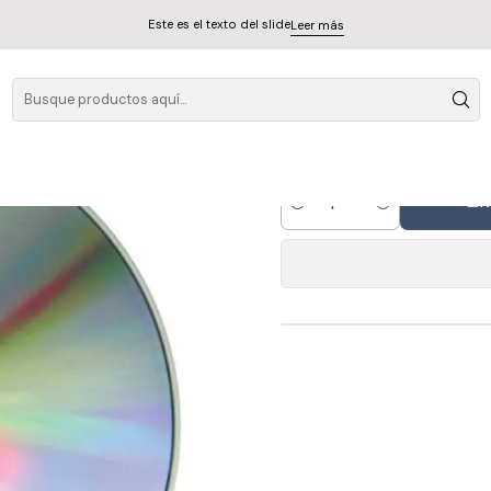
 Por Eighteenth Street Lounge Music
Este es el texto del slide
Leer más
- The Mirror Conspi
Por E
A
Cantidad