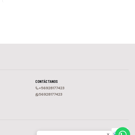
CONTÁCTANOS
+56928177423
56928177423