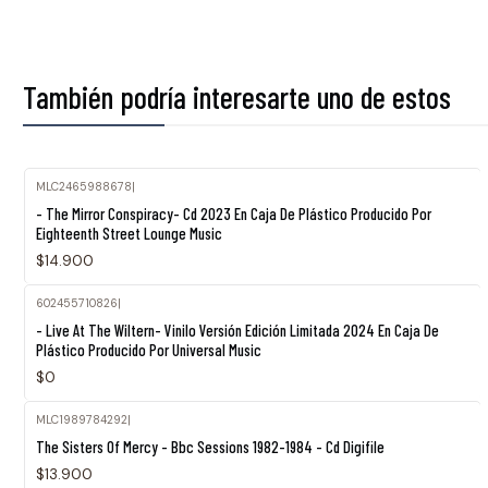
También podría interesarte uno de estos
MLC2465988678
|
- The Mirror Conspiracy- Cd 2023 En Caja De Plástico Producido Por
Eighteenth Street Lounge Music
$14.900
602455710826
|
Agotado
- Live At The Wiltern- Vinilo Versión Edición Limitada 2024 En Caja De
Plástico Producido Por Universal Music
$0
MLC1989784292
|
The Sisters Of Mercy - Bbc Sessions 1982-1984 - Cd Digifile
$13.900