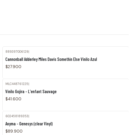
889397006129
|
Cannonball Adderley Miles Davis Somethin Else Vinilo Azul
$27.900
MLC448761225
|
Agotado
Vinilo Gojira - L'enfant Sauvage
$41.600
602458189353
|
Anyma - Genesys (clear Vinyl)
$89.900