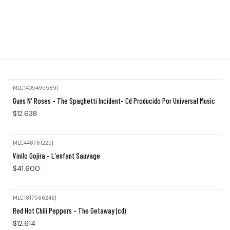
MLC1405495589
|
Guns N' Roses - The Spaghetti Incident- Cd Producido Por Universal Music
$12.638
MLC448761225
|
Agotado
Vinilo Gojira - L'enfant Sauvage
$41.600
MLC1817566246
|
Red Hot Chili Peppers - The Getaway (cd)
$12.614