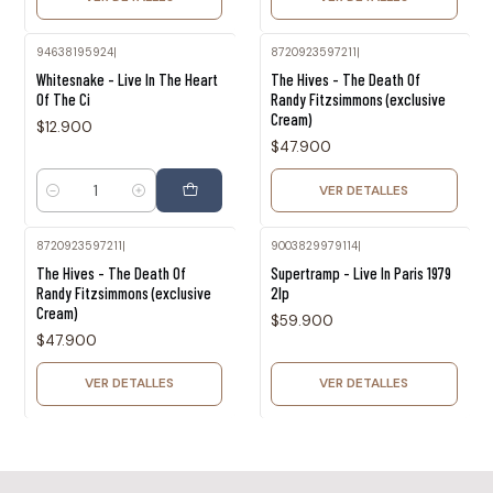
94638195924
|
8720923597211
|
Agotado
Whitesnake - Live In The Heart
The Hives - The Death Of
Of The Ci
Randy Fitzsimmons (exclusive
Cream)
$12.900
$47.900
VER DETALLES
Cantidad
8720923597211
|
9003829979114
|
Agotado
Agotado
The Hives - The Death Of
Supertramp - Live In Paris 1979
Randy Fitzsimmons (exclusive
2lp
Cream)
$59.900
$47.900
VER DETALLES
VER DETALLES