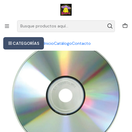
Este es el texto del slide
Leer más
Inicio
The Mothers Of Invention - We're Only In It For The Money
CATEGORÍAS
Inicio
Catálogo
Contacto