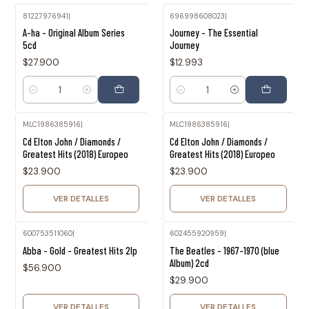
81227976941
|
696998608023
|
A-ha - Original Album Series
Journey - The Essential
5cd
Journey
$27.900
$12.993
Cantidad
Cantidad
MLC1986385916
|
MLC1986385916
|
Agotado
Agotado
Cd Elton John / Diamonds /
Cd Elton John / Diamonds /
Greatest Hits (2018) Europeo
Greatest Hits (2018) Europeo
$23.900
$23.900
VER DETALLES
VER DETALLES
600753511060
|
602455920959
|
Agotado
Agotado
Abba - Gold - Greatest Hits 2lp
The Beatles - 1967-1970 (blue
Album) 2cd
$56.900
$29.900
VER DETALLES
VER DETALLES