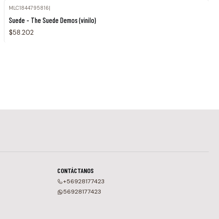
MLC1844795816
|
Agotado
Suede - The Suede Demos (vinilo)
$58.202
CONTÁCTANOS
+56928177423
56928177423