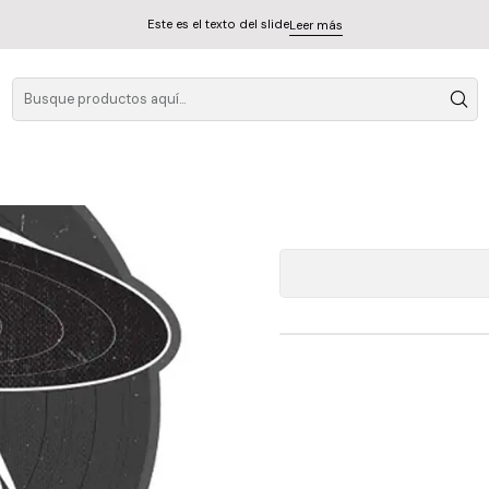
Este es el texto del slide
Leer más
The Doors - The S