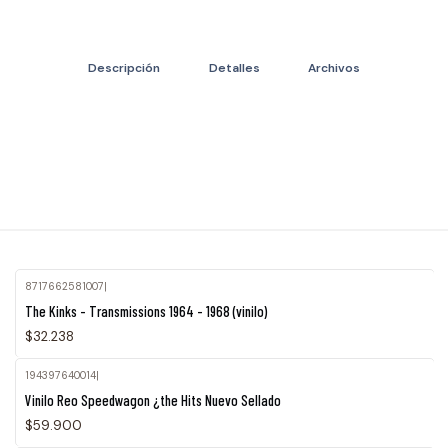
Descripción
Detalles
Archivos
8717662581007
|
The Kinks - Transmissions 1964 - 1968 (vinilo)
$32.238
194397640014
|
Vinilo Reo Speedwagon ¿the Hits Nuevo Sellado
$59.900