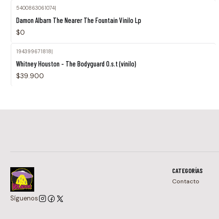
5400863061074
|
Agotado
Damon Albarn The Nearer The Fountain Vinilo Lp
$0
194399671818
|
Whitney Houston - The Bodyguard O.s.t (vinilo)
$39.900
CATEGORÍAS
Contacto
Síguenos