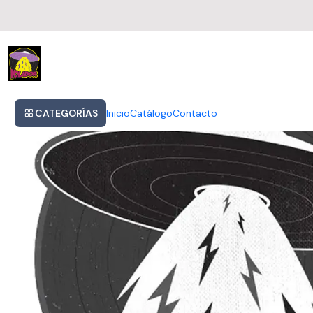
Inicio
The Doors - The Soft Parade Vinilo Nuevo Sellado Obivinilos
CATEGORÍAS
Inicio
Catálogo
Contacto