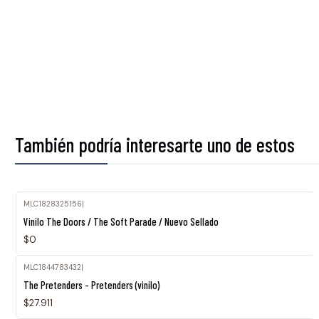
También podría interesarte uno de estos
MLC1828325156
|
Agotado
Vinilo The Doors / The Soft Parade / Nuevo Sellado
$0
MLC1844783432
|
The Pretenders - Pretenders (vinilo)
$27.911