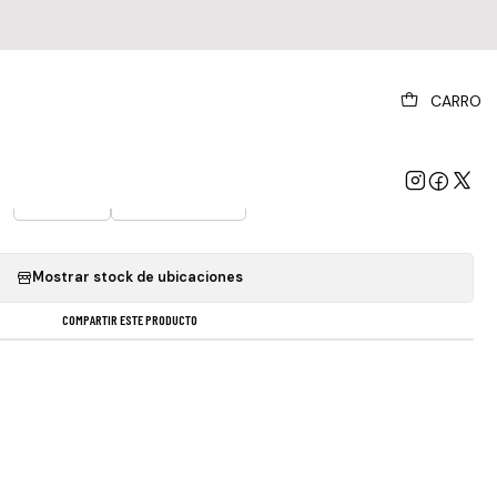
|
CARRO
oft Parade Vinilo Nuevo Sellado Obivinilos
VERSIÓN DEL ÁLBUM
Estándar
Remasterizado
Mostrar stock de ubicaciones
COMPARTIR ESTE PRODUCTO