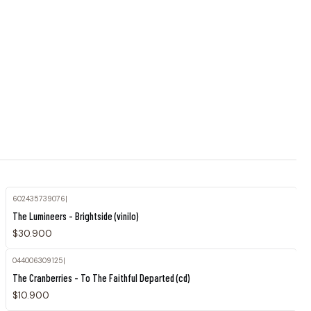
602435739076
|
Agotado
The Lumineers - Brightside (vinilo)
$30.900
044006309125
|
Agotado
The Cranberries - To The Faithful Departed (cd)
$10.900