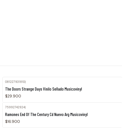
081227931810
|
The Doors Strange Days Vinilo Sellado Musicovinyl
$29.900
75992742924
|
Ramones End Of The Century Cd Nuevo Arg Musicovinyl
$16.900