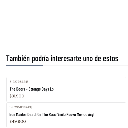
También podría interesarte uno de estos
81227986513
|
The Doors - Strange Days Lp
$31.900
190295836443
|
Iron Maiden Death On The Road Vinilo Nuevo Musicovinyl
$49.900