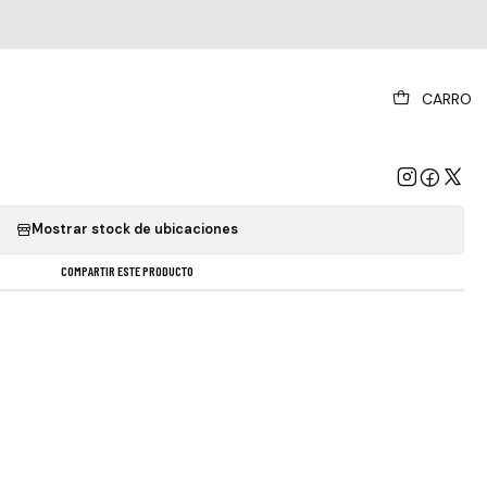
|
CARRO
s - Strange Days 40th Anniversary
GREGAR AL CARRO
COMPRAR AHORA
Mostrar stock de ubicaciones
COMPARTIR ESTE PRODUCTO