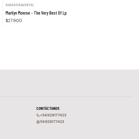
8436559469876
|
Marilyn Monroe - The Very Best Of Lp
$27.900
CONTÁCTANOS
+56928177423
56928177423