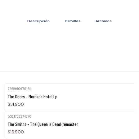
Descripción
Detalles
Archivos
75596067515
|
The Doors - Morrison Hotel Lp
$31.900
5021732374370
|
The Smiths - The Queen Is Dead (remaster
$16.900