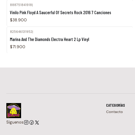
888751841918
|
Vinilo Pink Floyd A Saucerful Of Secrets Rock 2016 7 Canciones
$38.900
825646131952
|
Marina And The Diamonds Electra Heart 2 Lp Vinyl
$71.900
CATEGORÍAS
Contacto
Síguenos