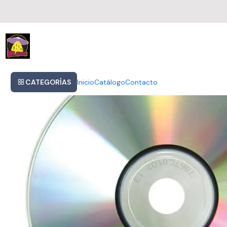
Inicio
The Doors - Strange Days 40th Anniversary
CATEGORÍAS
Inicio
Catálogo
Contacto