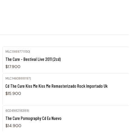
MLC1989771150
|
Agotado
The Cure - Bestival Live 2011 (2cd)
$17.900
MLC1460888197
|
Cd The Cure Kiss Me Kiss Me Remasterizado Rock Importado Uk
$15.900
602498218389
|
The Cure Pornography Cd Eu Nuevo
$14.900