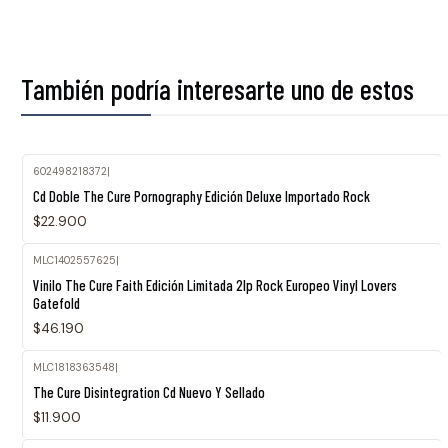
También podría interesarte uno de estos
602498218372
|
Cd Doble The Cure Pornography Edición Deluxe Importado Rock
$22.900
MLC1402557625
|
Vinilo The Cure Faith Edición Limitada 2lp Rock Europeo Vinyl Lovers
Gatefold
$46.190
MLC1818363548
|
Agotado
The Cure Disintegration Cd Nuevo Y Sellado
$11.900