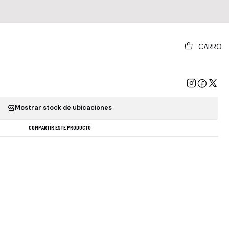
|
CARRO
Faith Cd Nuevo Importado Original
GREGAR AL CARRO
COMPRAR AHORA
Mostrar stock de ubicaciones
COMPARTIR ESTE PRODUCTO