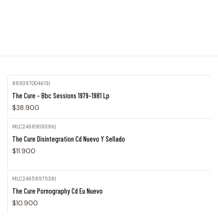
889397004613
|
The Cure - Bbc Sessions 1979-1981 Lp
$38.900
MLC2468909396
|
The Cure Disintegration Cd Nuevo Y Sellado
$11.900
MLC2465897538
|
Agotado
The Cure Pornography Cd Eu Nuevo
$10.900