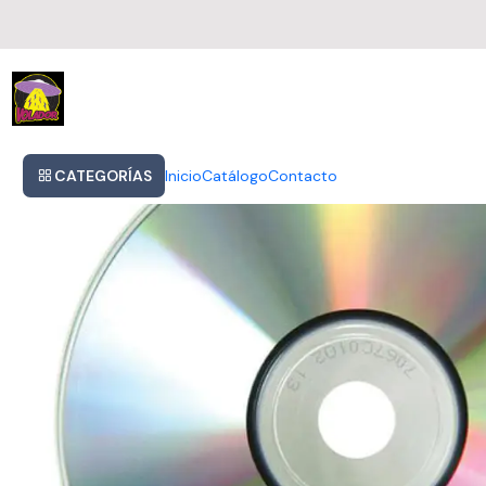
Inicio
The Cure Faith Cd Nuevo Importado Original
CATEGORÍAS
Inicio
Catálogo
Contacto