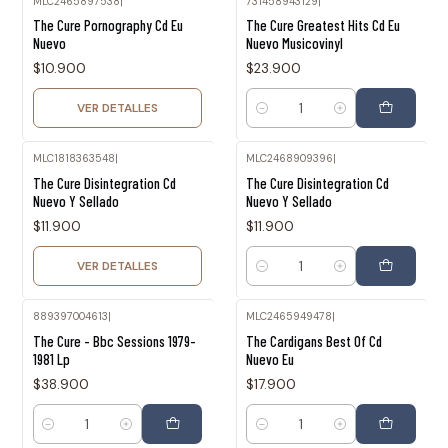
MLC2465897538
|
731458943129
|
Agotado
The Cure Pornography Cd Eu
The Cure Greatest Hits Cd Eu
Nuevo
Nuevo Musicovinyl
$10.900
$23.900
VER DETALLES
Cantidad
MLC1818363548
|
MLC2468909396
|
Agotado
The Cure Disintegration Cd
The Cure Disintegration Cd
Nuevo Y Sellado
Nuevo Y Sellado
$11.900
$11.900
VER DETALLES
Cantidad
889397004613
|
MLC2465949478
|
The Cure - Bbc Sessions 1979-
The Cardigans Best Of Cd
1981 Lp
Nuevo Eu
$38.900
$17.900
Cantidad
Cantidad