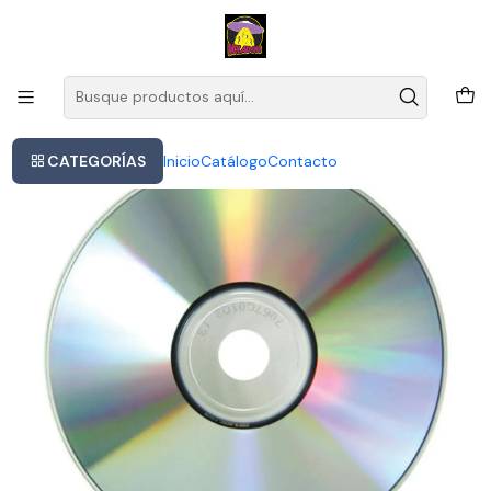
Este es el texto del slide
Leer más
Inicio
The Cure Pornography Cd Eu Nuevo
CATEGORÍAS
Inicio
Catálogo
Contacto