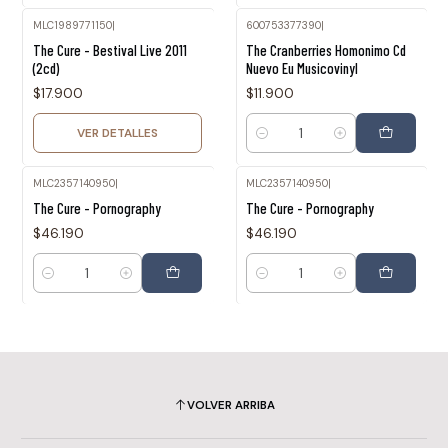
MLC1989771150
|
600753377390
|
Agotado
The Cure - Bestival Live 2011
The Cranberries Homonimo Cd
(2cd)
Nuevo Eu Musicovinyl
$17.900
$11.900
VER DETALLES
Cantidad
MLC2357140950
|
MLC2357140950
|
The Cure - Pornography
The Cure - Pornography
$46.190
$46.190
Cantidad
Cantidad
VOLVER ARRIBA