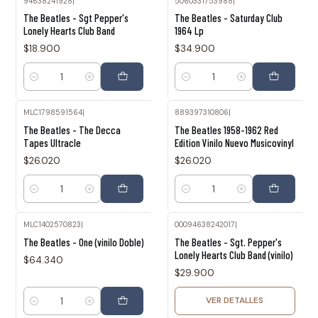
94638241928
|
5060331753988
|
The Beatles - Sgt Pepper's
The Beatles - Saturday Club
Lonely Hearts Club Band
1964 Lp
$18.900
$34.900
Cantidad
Cantidad
MLC1798591564
|
889397310806
|
The Beatles - The Decca
The Beatles 1958-1962 Red
Tapes Ultracle
Edition Vinilo Nuevo Musicovinyl
$26.020
$26.020
Cantidad
Cantidad
MLC1402570823
|
00094638242017
|
Agotado
The Beatles - One (vinilo Doble)
The Beatles - Sgt. Pepper's
Lonely Hearts Club Band (vinilo)
$64.340
$29.900
VER DETALLES
Cantidad