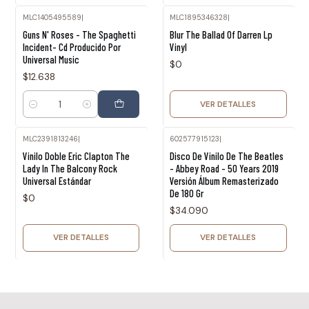
MLC1405495589
|
MLC1895346328
|
Agotado
Guns N' Roses - The Spaghetti
Blur The Ballad Of Darren Lp
Incident- Cd Producido Por
Vinyl
Universal Music
$0
$12.638
VER DETALLES
Cantidad
MLC2391813246
|
602577915123
|
Agotado
Agotado
Vinilo Doble Eric Clapton The
Disco De Vinilo De The Beatles
Lady In The Balcony Rock
- Abbey Road - 50 Years 2019
Universal Estándar
Versión Álbum Remasterizado
De 180 Gr
$0
$34.090
VER DETALLES
VER DETALLES