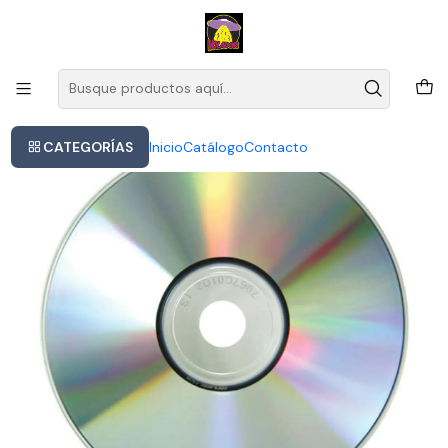
Este es el texto del slide
Leer más
Inicio
The Beatles - Sgt. Pepper's Lonely Hearts Club Band
CATEGORÍAS
Inicio
Catálogo
Contacto