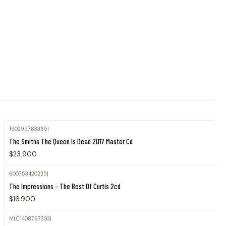
190295783365
|
The Smiths The Queen Is Dead 2017 Master Cd
$23.900
600753420225
|
The Impressions - The Best Of Curtis 2cd
$16.900
MLC1408767203
|
Agotado