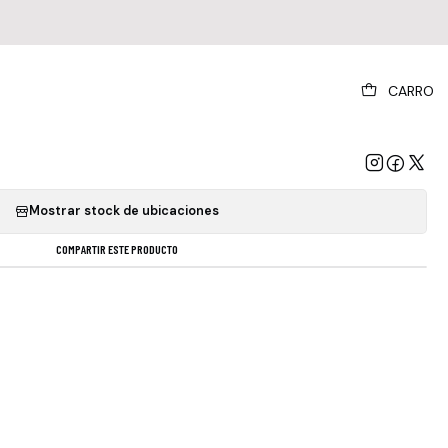
|
CARRO
stament - The Legacy (cd)
GREGAR AL CARRO
COMPRAR AHORA
Mostrar stock de ubicaciones
COMPARTIR ESTE PRODUCTO