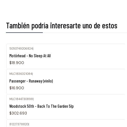
También podría interesarte uno de estos
5050749206824
|
Motörhead - No Sleep At All
$18.900
MLC1836321084
|
Agotado
Passenger - Runaway (vinilo)
$16.900
MLC1844730898
|
Woodstock 50th - Back To The Garden 5lp
$302.693
81227378820
|