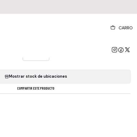
|
CARRO
am Sleep - Team Sleep 2lp
VERSIÓN DEL ÁLBUM
Estándar
Mostrar stock de ubicaciones
COMPARTIR ESTE PRODUCTO