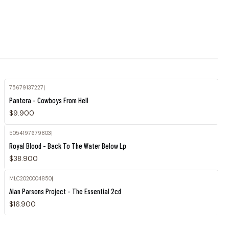
75679137227
|
Agotado
Pantera - Cowboys From Hell
$9.900
5054197679803
|
Royal Blood - Back To The Water Below Lp
$38.900
MLC2020004850
|
Agotado
Alan Parsons Project - The Essential 2cd
$16.900