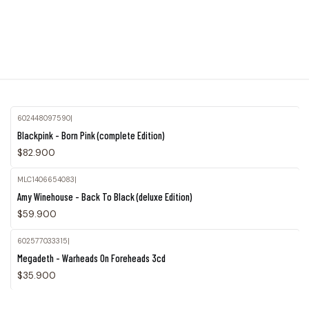
602448097590
|
Blackpink - Born Pink (complete Edition)
$82.900
MLC1406654083
|
Agotado
Amy Winehouse - Back To Black (deluxe Edition)
$59.900
602577033315
|
Megadeth - Warheads On Foreheads 3cd
$35.900