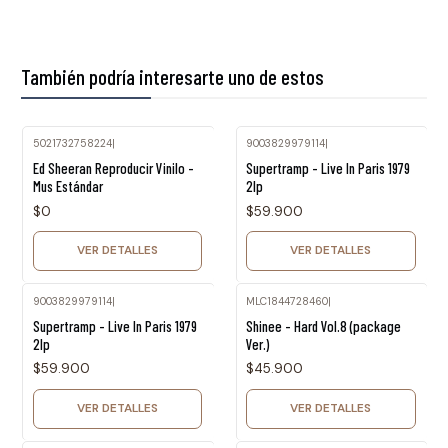
También podría interesarte uno de estos
5021732758224
|
9003829979114
|
Agotado
Agotado
Ed Sheeran Reproducir Vinilo -
Supertramp - Live In Paris 1979
Mus Estándar
2lp
$0
$59.900
VER DETALLES
VER DETALLES
9003829979114
|
MLC1844728460
|
Agotado
Agotado
Supertramp - Live In Paris 1979
Shinee - Hard Vol.8 (package
2lp
Ver.)
$59.900
$45.900
VER DETALLES
VER DETALLES