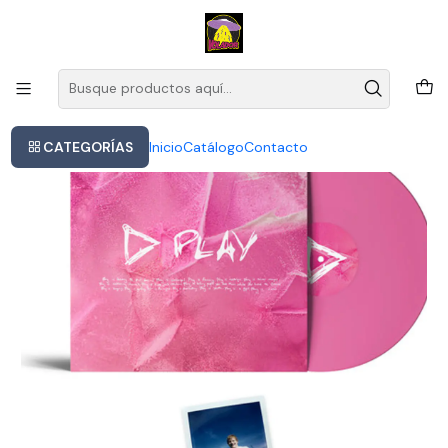
Este es el texto del slide
Leer más
Inicio
Ed Sheeran - Play (pink Vinyl-signed Polaroid)
CATEGORÍAS
Inicio
Catálogo
Contacto