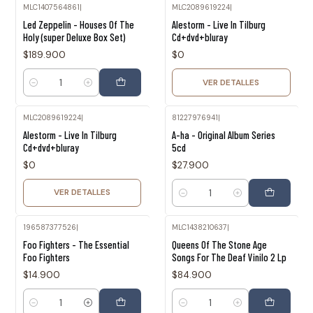
MLC1407564861
|
MLC2089619224
|
Agotado
Led Zeppelin - Houses Of The
Alestorm - Live In Tilburg
Holy (super Deluxe Box Set)
Cd+dvd+bluray
$189.900
$0
VER DETALLES
Cantidad
MLC2089619224
|
81227976941
|
Agotado
Alestorm - Live In Tilburg
A-ha - Original Album Series
Cd+dvd+bluray
5cd
$0
$27.900
VER DETALLES
Cantidad
196587377526
|
MLC1438210637
|
Foo Fighters - The Essential
Queens Of The Stone Age
Foo Fighters
Songs For The Deaf Vinilo 2 Lp
$14.900
$84.900
Cantidad
Cantidad