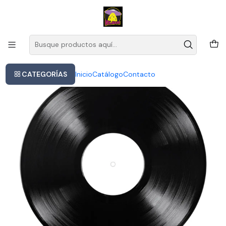
Este es el texto del slide
Leer más
Inicio
Sugar - The Joke Is Always On Us 2lp
CATEGORÍAS
Inicio
Catálogo
Contacto