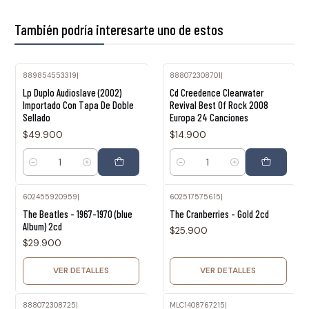
También podría interesarte uno de estos
889854553319
|
888072308701
|
Lp Duplo Audioslave (2002)
Cd Creedence Clearwater
Importado Con Tapa De Doble
Revival Best Of Rock 2008
Sellado
Europa 24 Canciones
$49.900
$14.900
Cantidad
Cantidad
602455920959
|
602517575615
|
Agotado
Agotado
The Beatles - 1967-1970 (blue
The Cranberries - Gold 2cd
Album) 2cd
$25.900
$29.900
VER DETALLES
VER DETALLES
888072308725
|
MLC1408767215
|