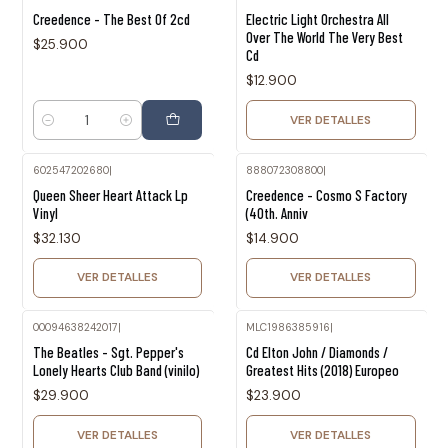
Agotado
Creedence - The Best Of 2cd
Electric Light Orchestra All
Over The World The Very Best
$25.900
Cd
$12.900
VER DETALLES
Cantidad
602547202680
|
888072308800
|
Agotado
Agotado
Queen Sheer Heart Attack Lp
Creedence - Cosmo S Factory
Vinyl
(40th. Anniv
$32.130
$14.900
VER DETALLES
VER DETALLES
00094638242017
|
MLC1986385916
|
Agotado
Agotado
The Beatles - Sgt. Pepper's
Cd Elton John / Diamonds /
Lonely Hearts Club Band (vinilo)
Greatest Hits (2018) Europeo
$29.900
$23.900
VER DETALLES
VER DETALLES