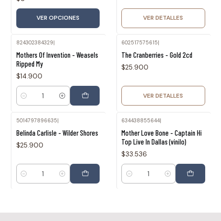
VER OPCIONES
VER DETALLES
824302384329
|
602517575615
|
Agotado
Mothers Of Invention - Weasels
The Cranberries - Gold 2cd
Ripped My
$25.900
$14.900
VER DETALLES
Cantidad
5014797896635
|
634438855644
|
Belinda Carlisle - Wilder Shores
Mother Love Bone - Captain Hi
Top Live In Dallas (vinilo)
$25.900
$33.536
Cantidad
Cantidad