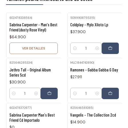
602478338564
|
5099908755315
|
Agotado
Sabrina Carpenter - Man's Best
Coldplay - Mylo Xiloto Lp
Friend (dusty Rose Vinyl)
$37.900
$64.900
VER DETALLES
Cantidad
825646285334
|
MLC1844743890
|
Jethro Tull - Original Album
Ramones - Gabba Gabba G Day
Series 5cd
$27.911
$30.900
Cantidad
Cantidad
602478370977
|
825646581085
|
Agotado
Sabrina Carpenter Man's Best
Vangelis - The Collection 2cd
Friend Cd Importado
$14.900
$0