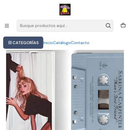
Este es el texto del slide
Leer más
Inicio
Sabrina Carpenter - Man's Best Friend (light Blue Cassette)
CATEGORÍAS
Inicio
Catálogo
Contacto