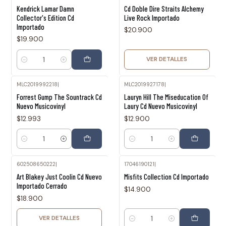
Agotado
Kendrick Lamar Damn
Cd Doble Dire Straits Alchemy
Collector's Edition Cd
Live Rock Importado
Importado
$20.900
$19.900
VER DETALLES
Cantidad
MLC2019992218
|
MLC2019927178
|
Forrest Gump The Sountrack Cd
Lauryn Hill The Miseducation Of
Nuevo Musicovinyl
Laury Cd Nuevo Musicovinyl
$12.993
$12.900
Cantidad
Cantidad
602508650222
|
17046190121
|
Agotado
Art Blakey Just Coolin Cd Nuevo
Misfits Collection Cd Importado
Importado Cerrado
$14.900
$18.900
VER DETALLES
Cantidad