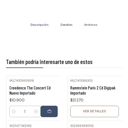
Descripción
Detalles
Archivos
También podría interesarte uno de estos
MLC1410985889
|
MLC1411086301
|
Agotado
Creedence The Concert Cd
Rammstein Paris 2 Cd Digipak
Nuevo Importado
Importado
$10.900
$21.270
VER DETALLES
Cantidad
602567140290
|
602498488058
|