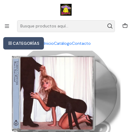
Este es el texto del slide
Leer más
Inicio
Sabrina Carpenter Man's Best Friend Cd Importado
CATEGORÍAS
Inicio
Catálogo
Contacto