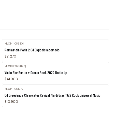
MLC1411086301
|
Agotado
Rammstein Paris 2 Cd Digipak Importado
$21.270
MLC1810325826
|
Vinilo Blur Bustin + Dronin Rock 2022 Doble Lp
$41.900
MLC1411061277
|
Cd Creedence Clearwater Revival Mardi Gras 1972 Rock Universal Music
$10.900