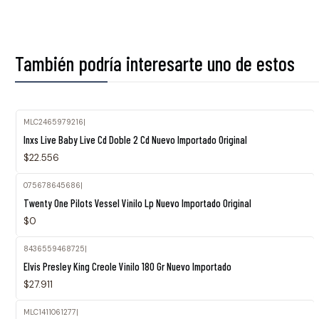
También podría interesarte uno de estos
MLC2465979216
|
Agotado
Inxs Live Baby Live Cd Doble 2 Cd Nuevo Importado Original
$22.556
075678645686
|
Agotado
Twenty One Pilots Vessel Vinilo Lp Nuevo Importado Original
$0
8436559468725
|
Elvis Presley King Creole Vinilo 180 Gr Nuevo Importado
$27.911
MLC1411061277
|