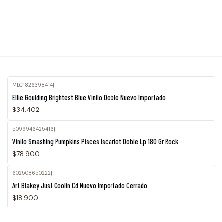
MLC1826398414
|
Ellie Goulding Brightest Blue Vinilo Doble Nuevo Importado
$34.402
5099946425416
|
Vinilo Smashing Pumpkins Pisces Iscariot Doble Lp 180 Gr Rock
$78.900
602508650222
|
Agotado
Art Blakey Just Coolin Cd Nuevo Importado Cerrado
$18.900