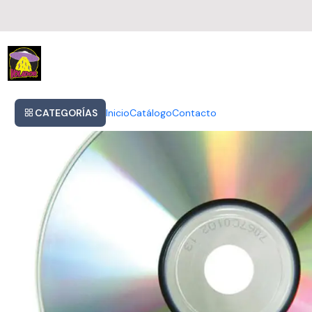
Inicio
Cd Doble Dire Straits Alchemy Live Rock Importado
CATEGORÍAS
Inicio
Catálogo
Contacto