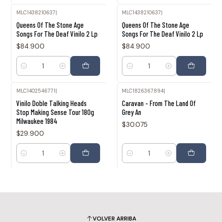
MLC1438210637
|
MLC1438210637
|
Queens Of The Stone Age
Queens Of The Stone Age
Songs For The Deaf Vinilo 2 Lp
Songs For The Deaf Vinilo 2 Lp
$84.900
$84.900
Cantidad
Cantidad
MLC1402546771
|
MLC1826367894
|
Vinilo Doble Talking Heads
Caravan - From The Land Of
Stop Making Sense Tour 180g
Grey An
Milwaukee 1984
$30.075
$29.900
Cantidad
Cantidad
VOLVER ARRIBA