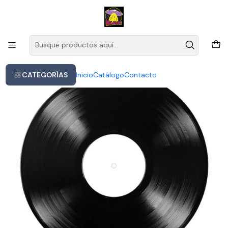
Este es el texto del slide
Leer más
Inicio
Rodriguez Coming From Reality Lp Vinyl
CATEGORÍAS
Inicio
Catálogo
Contacto