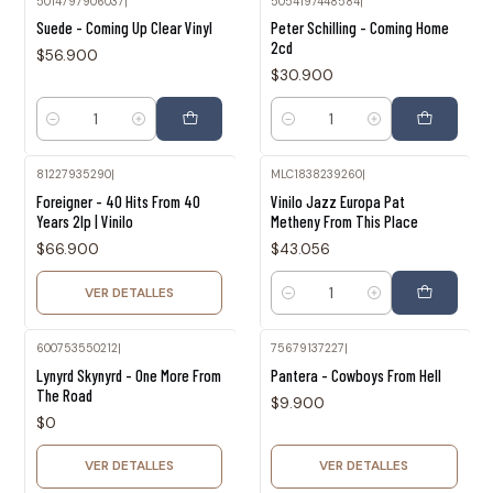
5014797906037
|
5054197448584
|
Suede - Coming Up Clear Vinyl
Peter Schilling - Coming Home
2cd
$56.900
$30.900
Cantidad
Cantidad
81227935290
|
MLC1838239260
|
Agotado
Foreigner - 40 Hits From 40
Vinilo Jazz Europa Pat
Years 2lp | Vinilo
Metheny From This Place
$66.900
$43.056
VER DETALLES
Cantidad
600753550212
|
75679137227
|
Agotado
Agotado
Lynyrd Skynyrd - One More From
Pantera - Cowboys From Hell
The Road
$9.900
$0
VER DETALLES
VER DETALLES