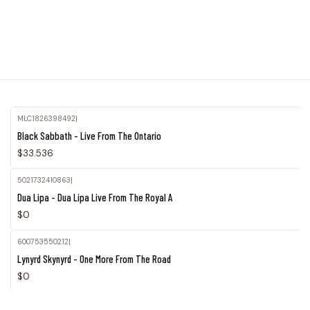
MLC1826398492
|
Black Sabbath - Live From The Ontario
$33.536
5021732410863
|
Agotado
Dua Lipa - Dua Lipa Live From The Royal A
$0
600753550212
|
Agotado
Lynyrd Skynyrd - One More From The Road
$0