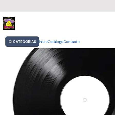
Inicio
Black Sabbath - Live From The Ontario Lp
CATEGORÍAS
Inicio
Catálogo
Contacto