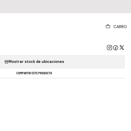
|
CARRO
bbath - Live From The Ontario Lp
GREGAR AL CARRO
COMPRAR AHORA
Mostrar stock de ubicaciones
COMPARTIR ESTE PRODUCTO