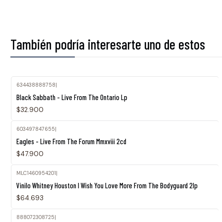
También podría interesarte uno de estos
634438888758
|
Black Sabbath - Live From The Ontario Lp
$32.900
603497847655
|
Eagles - Live From The Forum Mmxviii 2cd
$47.900
MLC1460954201
|
Vinilo Whitney Houston I Wish You Love More From The Bodyguard 2lp
$64.693
888072308725
|