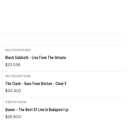
MLC1826398492
|
Black Sabbath - Live From The Ontario
$33.536
MLC1826367648
|
The Clash - Guns From Brixton - Clear V
$34.402
840705111904
|
Agotado
Queen - The Best Of Live In Budapest Lp
$26.900