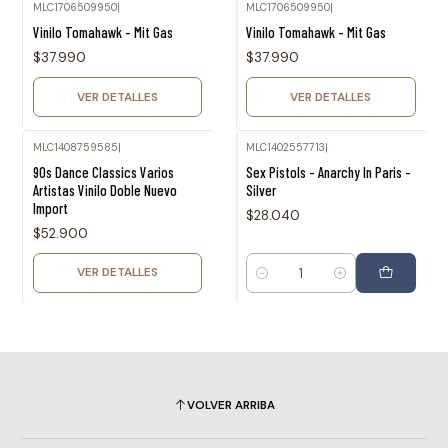
MLC1706509950
|
MLC1706509950
|
Agotado
Agotado
Vinilo Tomahawk - Mit Gas
Vinilo Tomahawk - Mit Gas
$37.990
$37.990
VER DETALLES
VER DETALLES
MLC1408759585
|
MLC1402557713
|
Agotado
90s Dance Classics Varios
Sex Pistols - Anarchy In Paris -
Artistas Vinilo Doble Nuevo
Silver
Import
$28.040
$52.900
VER DETALLES
Cantidad
VOLVER ARRIBA