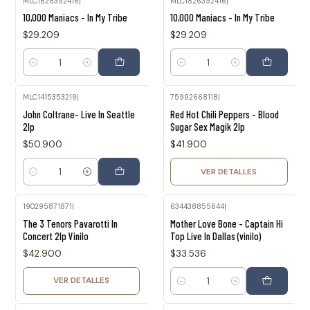
MLC1826392416
|
MLC1826392416
|
10,000 Maniacs - In My Tribe
10,000 Maniacs - In My Tribe
$29.209
$29.209
Cantidad
Cantidad
MLC1415353219
|
75992668118
|
Agotado
John Coltrane- Live In Seattle
Red Hot Chili Peppers - Blood
2lp
Sugar Sex Magik 2lp
$50.900
$41.900
VER DETALLES
Cantidad
190295871871
|
634438855644
|
Agotado
The 3 Tenors Pavarotti In
Mother Love Bone - Captain Hi
Concert 2lp Vinilo
Top Live In Dallas (vinilo)
$42.900
$33.536
VER DETALLES
Cantidad