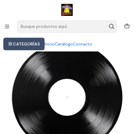
Este es el texto del slide
Leer más
Inicio
Robert Glasper - In My Element
CATEGORÍAS
Inicio
Catálogo
Contacto