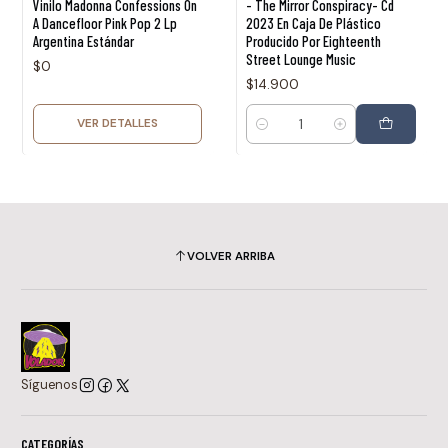
Vinilo Madonna Confessions On
- The Mirror Conspiracy- Cd
A Dancefloor Pink Pop 2 Lp
2023 En Caja De Plástico
Argentina Estándar
Producido Por Eighteenth
Street Lounge Music
$0
$14.900
VER DETALLES
Cantidad
VOLVER ARRIBA
Síguenos
CATEGORÍAS