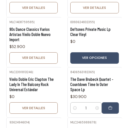
VER DETALLES
VER DETALLES
MLC1408759585
|
0093624832355
|
Agotado
90s Dance Classics Varios
Deftones Private Music Lp
Artistas Vinilo Doble Nuevo
Clear Vinyl
Import
$0
$52.900
VER DETALLES
VER OPCIONES
MLC2391813246
|
8436563182365
|
Agotado
Vinilo Doble Eric Clapton The
The Dave Brubeck Quartet -
Lady In The Balcony Rock
Countdown Time In Outer
Universal Estándar
Space Lp
$0
$30.900
VER DETALLES
Cantidad
93624946014
|
MLC2465988678
|
Agotado