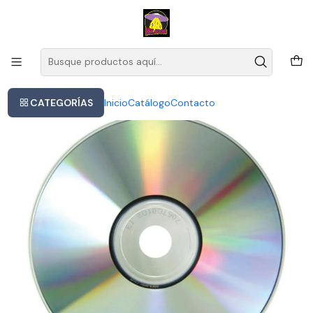
Este es el texto del slide
Leer más
Inicio
Rem - The Best Of Rem In Time 1988 - 2003- Cd Versión Estándar
2003 En Caja De Plástico Producido Por Universal Music
CATEGORÍAS
Inicio
Catálogo
Contacto