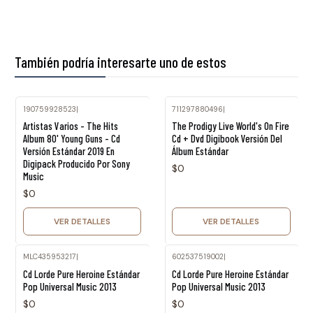
También podría interesarte uno de estos
190759928523
|
711297880496
|
Agotado
Agotado
Artistas Varios - The Hits
The Prodigy Live World's On Fire
Album 80' Young Guns - Cd
Cd + Dvd Digibook Versión Del
Versión Estándar 2019 En
Álbum Estándar
Digipack Producido Por Sony
$0
Music
$0
VER DETALLES
VER DETALLES
MLC435953217
|
602537519002
|
Agotado
Agotado
Cd Lorde Pure Heroine Estándar
Cd Lorde Pure Heroine Estándar
Pop Universal Music 2013
Pop Universal Music 2013
$0
$0