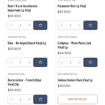
888072426290
|
75678995798
|
Rem / R.e.m Accelerate
Paramore Riot Lp Vinyl
Importado Lp Vinyl
$42.900
$35.900
Cantidad
Cantidad
196588720710
|
5021732278920
|
Dido - No Angel (black Vinyl) Lp
Coldplay - Moon Music (red
Vinyl) Lp
$30.900
$44.900
Cantidad
Cantidad
803341524118
|
MLC1402934723
|
Agotado
Buzzcocksv - French (blue
Selena Gomez Rare Vinyl Lp
Vinyl) 2lp
$30.050
$34.900
VER DETALLES
Cantidad