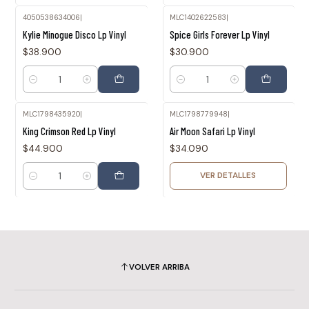
4050538634006
|
MLC1402622583
|
Kylie Minogue Disco Lp Vinyl
Spice Girls Forever Lp Vinyl
$38.900
$30.900
Cantidad
Cantidad
MLC1798435920
|
MLC1798779948
|
Agotado
King Crimson Red Lp Vinyl
Air Moon Safari Lp Vinyl
$44.900
$34.090
VER DETALLES
Cantidad
VOLVER ARRIBA