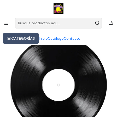
Este es el texto del slide
Leer más
Inicio
Rem / R.e.m Reveal Importado Lp Vinyl
CATEGORÍAS
Inicio
Catálogo
Contacto