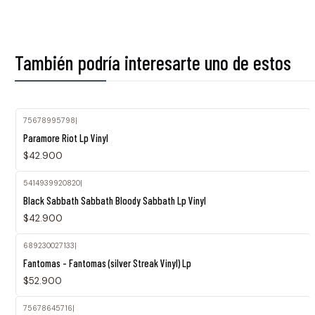
También podría interesarte uno de estos
75678995798
|
Paramore Riot Lp Vinyl
$42.900
5414939920820
|
Black Sabbath Sabbath Bloody Sabbath Lp Vinyl
$42.900
689230027133
|
Fantomas - Fantomas (silver Streak Vinyl) Lp
$52.900
75678645716
|