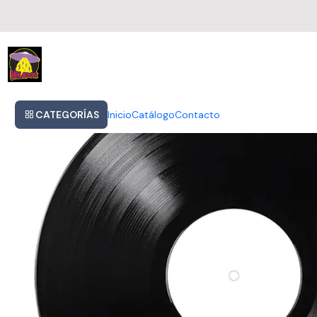
Inicio
Kylie Minogue Disco Lp Vinyl
CATEGORÍAS
Inicio
Catálogo
Contacto