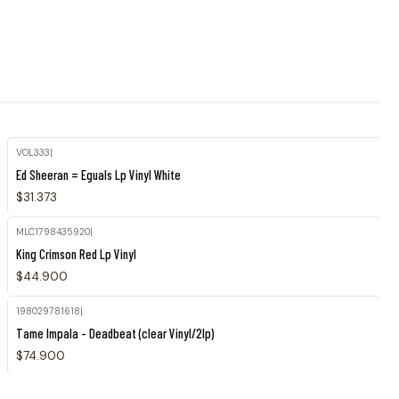
VOL333
|
Ed Sheeran = Eguals Lp Vinyl White
$31.373
MLC1798435920
|
King Crimson Red Lp Vinyl
$44.900
198029781618
|
Agotado
Tame Impala - Deadbeat (clear Vinyl/2lp)
$74.900