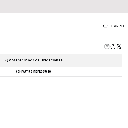
|
CARRO
lie Minogue Disco Lp Vinyl
GREGAR AL CARRO
COMPRAR AHORA
Mostrar stock de ubicaciones
COMPARTIR ESTE PRODUCTO