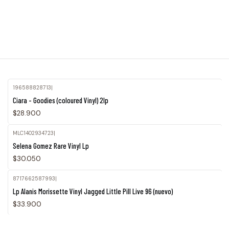
196588828713
|
Ciara - Goodies (coloured Vinyl) 2lp
$28.900
MLC1402934723
|
Agotado
Selena Gomez Rare Vinyl Lp
$30.050
8717662587993
|
Agotado
Lp Alanis Morissette Vinyl Jagged Little Pill Live 96 (nuevo)
$33.900