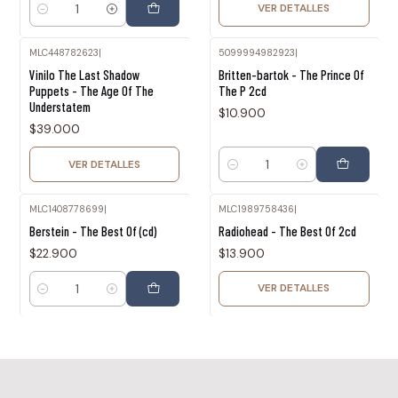
VER DETALLES
Cantidad
MLC448782623
|
5099994982923
|
Agotado
Vinilo The Last Shadow
Britten-bartok - The Prince Of
Puppets - The Age Of The
The P 2cd
Understatem
$10.900
$39.000
VER DETALLES
Cantidad
MLC1408778699
|
MLC1989758436
|
Agotado
Berstein - The Best Of (cd)
Radiohead - The Best Of 2cd
$22.900
$13.900
VER DETALLES
Cantidad