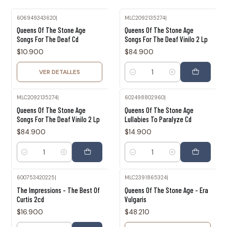
606949343620
|
MLC2092135274
|
Agotado
Queens Of The Stone Age
Queens Of The Stone Age
Songs For The Deaf Cd
Songs For The Deaf Vinilo 2 Lp
$10.900
$84.900
VER DETALLES
Cantidad
MLC2092135274
|
602498802960
|
Queens Of The Stone Age
Queens Of The Stone Age
Songs For The Deaf Vinilo 2 Lp
Lullabies To Paralyze Cd
$84.900
$14.900
Cantidad
Cantidad
600753420225
|
MLC2391865324
|
Agotado
The Impressions - The Best Of
Queens Of The Stone Age - Era
Curtis 2cd
Vulgaris
$16.900
$48.210