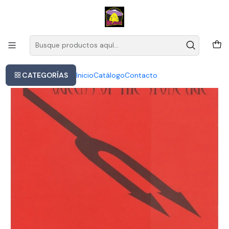
Este es el texto del slide
Leer más
Inicio
Queens Of The Stone Age Songs For The Deaf Cd
CATEGORÍAS
Inicio
Catálogo
Contacto