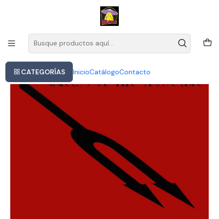
Este es el texto del slide
Leer más
Inicio
Queens Of The Stone Age Songs For The Deaf Cd
CATEGORÍAS
Inicio
Catálogo
Contacto