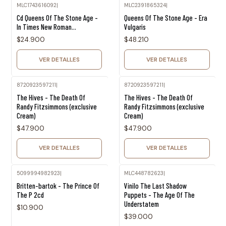
MLC1743616092
|
MLC2391865324
|
Agotado
Agotado
Cd Queens Of The Stone Age -
Queens Of The Stone Age - Era
In Times New Roman...
Vulgaris
$24.900
$48.210
VER DETALLES
VER DETALLES
8720923597211
|
8720923597211
|
Agotado
Agotado
The Hives - The Death Of
The Hives - The Death Of
Randy Fitzsimmons (exclusive
Randy Fitzsimmons (exclusive
Cream)
Cream)
$47.900
$47.900
VER DETALLES
VER DETALLES
5099994982923
|
MLC448782623
|
Agotado
Britten-bartok - The Prince Of
Vinilo The Last Shadow
The P 2cd
Puppets - The Age Of The
Understatem
$10.900
$39.000