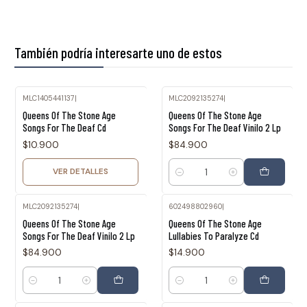
También podría interesarte uno de estos
MLC1405441137
|
MLC2092135274
|
Agotado
Queens Of The Stone Age
Queens Of The Stone Age
Songs For The Deaf Cd
Songs For The Deaf Vinilo 2 Lp
$10.900
$84.900
VER DETALLES
Cantidad
MLC2092135274
|
602498802960
|
Queens Of The Stone Age
Queens Of The Stone Age
Songs For The Deaf Vinilo 2 Lp
Lullabies To Paralyze Cd
$84.900
$14.900
Cantidad
Cantidad