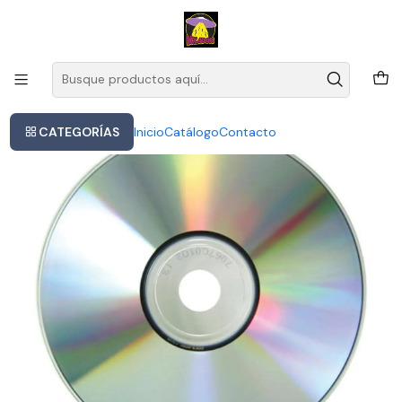
Este es el texto del slide
Leer más
Inicio
Queen - The Works
CATEGORÍAS
Inicio
Catálogo
Contacto