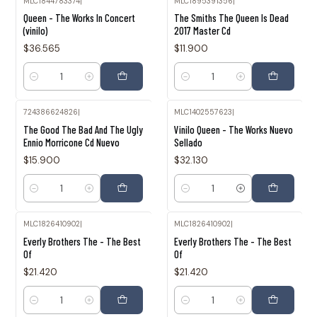
MLC1844783374
|
MLC1895391356
|
Queen - The Works In Concert
The Smiths The Queen Is Dead
(vinilo)
2017 Master Cd
$36.565
$11.900
Cantidad
Cantidad
724386624826
|
MLC1402557623
|
The Good The Bad And The Ugly
Vinilo Queen - The Works Nuevo
Ennio Morricone Cd Nuevo
Sellado
$15.900
$32.130
Cantidad
Cantidad
MLC1826410902
|
MLC1826410902
|
Everly Brothers The - The Best
Everly Brothers The - The Best
Of
Of
$21.420
$21.420
Cantidad
Cantidad