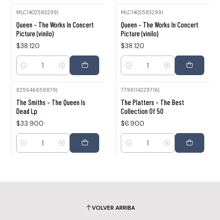
MLC1402583299
|
MLC1402583299
|
Queen - The Works In Concert
Queen - The Works In Concert
Picture (vinilo)
Picture (vinilo)
$38.120
$38.120
Cantidad
Cantidad
825646658879
|
7798114229716
|
The Smiths - The Queen Is
The Platters - The Best
Dead Lp
Collection Of 50
$33.900
$6.900
Cantidad
Cantidad
VOLVER ARRIBA