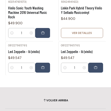
602547431073
|
93624941422
|
Agotado
Vinilo Sonic Youth Washing
Linkin Park Hybrid Theory Vinilo
Machine 2016 Universal Music
Y Sellado Musicovinyl
Rock
$44.900
$49.900
VER DETALLES
Cantidad
081227965761
|
081227965761
|
Led Zeppelin - Iii (vinilo)
Led Zeppelin - Iii (vinilo)
$49.547
$49.547
Cantidad
Cantidad
VOLVER ARRIBA