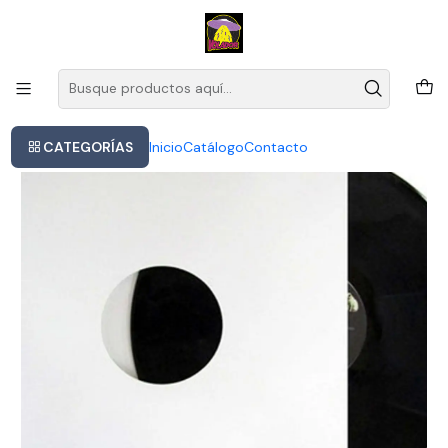
Este es el texto del slide
Leer más
Inicio
Presence - Led Zeppelin (vinilo
CATEGORÍAS
Inicio
Catálogo
Contacto