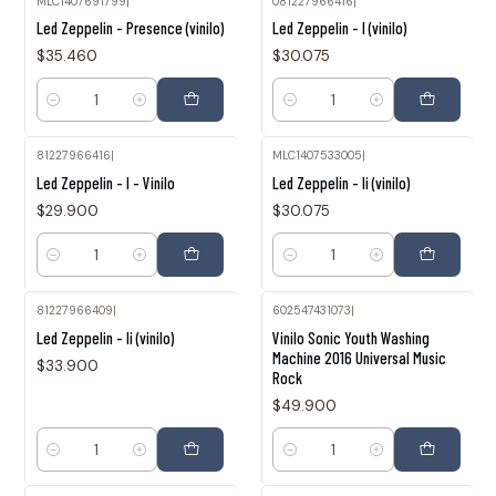
MLC1407691799
|
081227966416
|
Led Zeppelin - Presence (vinilo)
Led Zeppelin - I (vinilo)
$35.460
$30.075
Cantidad
Cantidad
81227966416
|
MLC1407533005
|
Led Zeppelin - I - Vinilo
Led Zeppelin - Ii (vinilo)
$29.900
$30.075
Cantidad
Cantidad
81227966409
|
602547431073
|
Led Zeppelin - Ii (vinilo)
Vinilo Sonic Youth Washing
Machine 2016 Universal Music
$33.900
Rock
$49.900
Cantidad
Cantidad