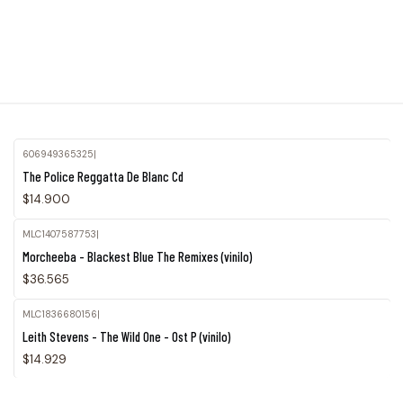
606949365325
|
Agotado
The Police Reggatta De Blanc Cd
$14.900
MLC1407587753
|
Morcheeba - Blackest Blue The Remixes (vinilo)
$36.565
MLC1836680156
|
Leith Stevens - The Wild One - Ost P (vinilo)
$14.929