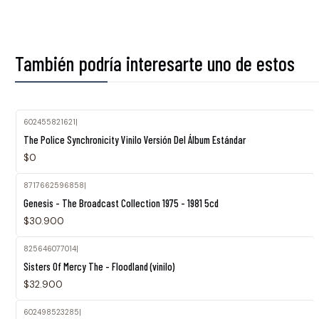
También podría interesarte uno de estos
602455821621
|
Agotado
The Police Synchronicity Vinilo Versión Del Álbum Estándar
$0
8717662596858
|
Agotado
Genesis - The Broadcast Collection 1975 - 1981 5cd
$30.900
825646077014
|
Sisters Of Mercy The - Floodland (vinilo)
$32.900
602498523285
|