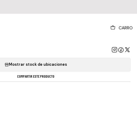
|
CARRO
gatta De Blanc Vinilo Nuevo Musicovinyl
GREGAR AL CARRO
COMPRAR AHORA
Mostrar stock de ubicaciones
COMPARTIR ESTE PRODUCTO