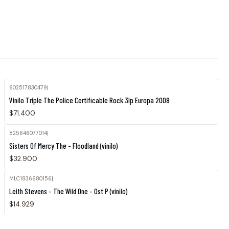
602517830479
|
Agotado
Vinilo Triple The Police Certificable Rock 3lp Europa 2008
$71.400
825646077014
|
Sisters Of Mercy The - Floodland (vinilo)
$32.900
MLC1836680156
|
Leith Stevens - The Wild One - Ost P (vinilo)
$14.929