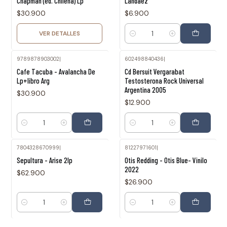
Chapman (ed. Chilena) Lp
Landaez
$30.900
$6.900
VER DETALLES
Cantidad
9789878903002
|
602498840436
|
Cafe Tacuba - Avalancha De
Cd Bersuit Vergarabat
Lp+libro Arg
Testosterona Rock Universal
Argentina 2005
$30.900
$12.900
Cantidad
Cantidad
7804328670999
|
81227971601
|
Sepultura - Arise 2lp
Otis Redding - Otis Blue- Vinilo
2022
$62.900
$26.900
Cantidad
Cantidad