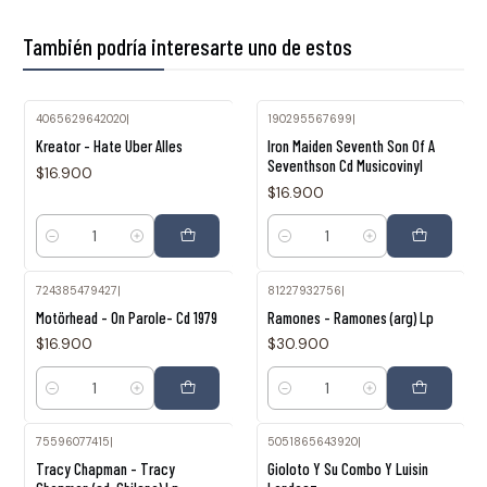
También podría interesarte uno de estos
4065629642020
|
190295567699
|
Kreator - Hate Uber Alles
Iron Maiden Seventh Son Of A
Seventhson Cd Musicovinyl
$16.900
$16.900
Cantidad
Cantidad
724385479427
|
81227932756
|
Motörhead - On Parole- Cd 1979
Ramones - Ramones (arg) Lp
$16.900
$30.900
Cantidad
Cantidad
75596077415
|
5051865643920
|
Agotado
Tracy Chapman - Tracy
Gioloto Y Su Combo Y Luisin