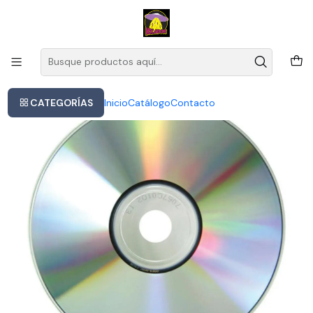
Este es el texto del slide
Leer más
Inicio
Dua Lipa - Dua Lipa (complete Editi 2cd
CATEGORÍAS
Inicio
Catálogo
Contacto