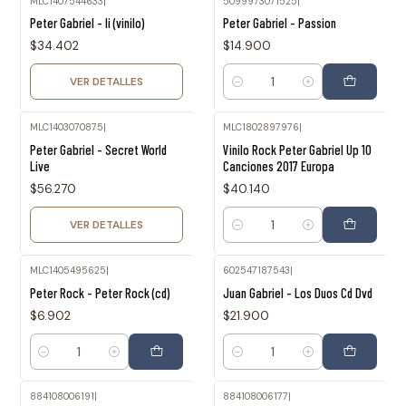
MLC1407544633
|
5099973071525
|
Agotado
Peter Gabriel - Ii (vinilo)
Peter Gabriel - Passion
$34.402
$14.900
VER DETALLES
Cantidad
MLC1403070875
|
MLC1802897976
|
Agotado
Peter Gabriel - Secret World
Vinilo Rock Peter Gabriel Up 10
Live
Canciones 2017 Europa
$56.270
$40.140
VER DETALLES
Cantidad
MLC1405495625
|
602547187543
|
Peter Rock - Peter Rock (cd)
Juan Gabriel - Los Duos Cd Dvd
$6.902
$21.900
Cantidad
Cantidad
884108006191
|
884108006177
|