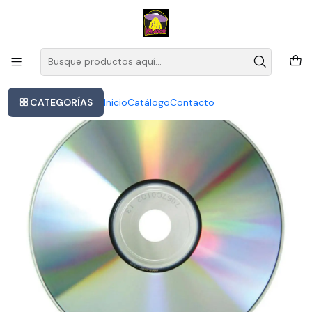
Este es el texto del slide
Leer más
Inicio
Peter Gabriel - Peter Gabriel 2
CATEGORÍAS
Inicio
Catálogo
Contacto