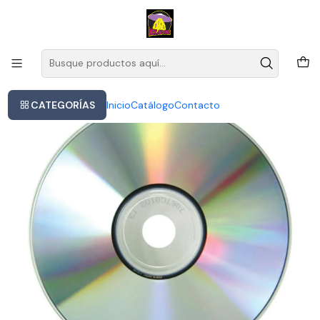
Este es el texto del slide
Leer más
Inicio
Peter Gabriel - Plays Live
CATEGORÍAS
Inicio
Catálogo
Contacto