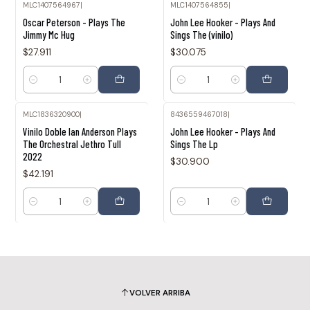
MLC1407564967
|
MLC1407564855
|
Oscar Peterson - Plays The
John Lee Hooker - Plays And
Jimmy Mc Hug
Sings The (vinilo)
$27.911
$30.075
Cantidad
Cantidad
MLC1836320900
|
8436559467018
|
Vinilo Doble Ian Anderson Plays
John Lee Hooker - Plays And
The Orchestral Jethro Tull
Sings The Lp
2022
$30.900
$42.191
Cantidad
Cantidad
VOLVER ARRIBA