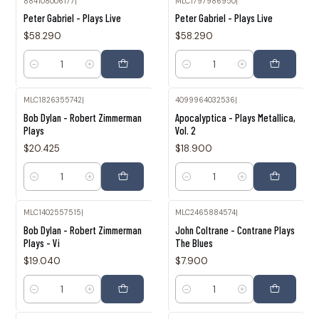
884108006177
|
MLC1797986950
|
Peter Gabriel - Plays Live
Peter Gabriel - Plays Live
$58.290
$58.290
Cantidad
Cantidad
MLC1826355742
|
4099964032536
|
Bob Dylan - Robert Zimmerman
Apocalyptica - Plays Metallica,
Plays
Vol. 2
$20.425
$18.900
Cantidad
Cantidad
MLC1402557515
|
MLC2465884574
|
Bob Dylan - Robert Zimmerman
John Coltrane - Contrane Plays
Plays - Vi
The Blues
$19.040
$7.900
Cantidad
Cantidad