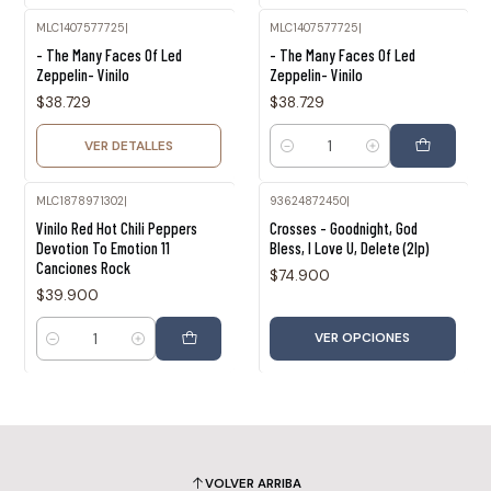
MLC1407577725
|
MLC1407577725
|
Agotado
- The Many Faces Of Led
- The Many Faces Of Led
Zeppelin- Vinilo
Zeppelin- Vinilo
$38.729
$38.729
VER DETALLES
Cantidad
MLC1878971302
|
93624872450
|
Vinilo Red Hot Chili Peppers
Crosses - Goodnight, God
Devotion To Emotion 11
Bless, I Love U, Delete (2lp)
Canciones Rock
$74.900
$39.900
VER OPCIONES
Cantidad
VOLVER ARRIBA