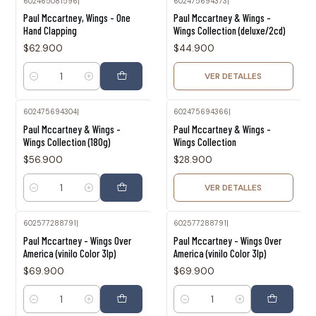
602465081596
|
602475694373
|
Agotado
Paul Mccartney, Wings - One
Paul Mccartney & Wings -
Hand Clapping
Wings Collection (deluxe/2cd)
$62.900
$44.900
VER DETALLES
Cantidad
602475694304
|
602475694366
|
Agotado
Paul Mccartney & Wings -
Paul Mccartney & Wings -
Wings Collection (180g)
Wings Collection
$56.900
$28.900
VER DETALLES
Cantidad
602577288791
|
602577288791
|
Paul Mccartney - Wings Over
Paul Mccartney - Wings Over
America (vinilo Color 3lp)
America (vinilo Color 3lp)
$69.900
$69.900
Cantidad
Cantidad