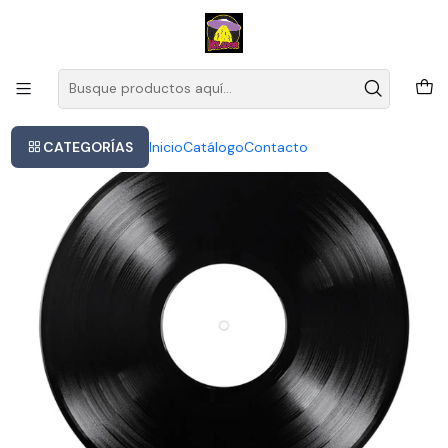
Este es el texto del slide
Leer más
Inicio
Paul Mccartney & Wings - Wild Life
CATEGORÍAS
Inicio
Catálogo
Contacto