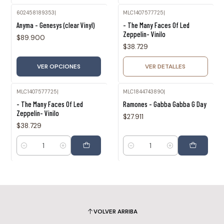
602458189353
|
MLC1407577725
|
Agotado
Anyma - Genesys (clear Vinyl)
- The Many Faces Of Led
Zeppelin- Vinilo
$89.900
$38.729
VER OPCIONES
VER DETALLES
MLC1407577725
|
MLC1844743890
|
- The Many Faces Of Led
Ramones - Gabba Gabba G Day
Zeppelin- Vinilo
$27.911
$38.729
Cantidad
Cantidad
VOLVER ARRIBA