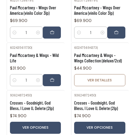
602577288791
|
602577288791
|
Paul Mccartney - Wings Over
Paul Mccartney - Wings Over
America (vinilo Color 3lp)
America (vinilo Color 3lp)
$69.900
$69.900
Cantidad
Cantidad
602435611730
|
602475694373
|
Agotado
Paul Mccartney & Wings - Wild
Paul Mccartney & Wings -
Life
Wings Collection (deluxe/2cd)
$31.900
$44.900
VER DETALLES
Cantidad
93624872450
|
93624872450
|
Crosses - Goodnight, God
Crosses - Goodnight, God
Bless, I Love U, Delete (2lp)
Bless, I Love U, Delete (2lp)
$74.900
$74.900
VER OPCIONES
VER OPCIONES