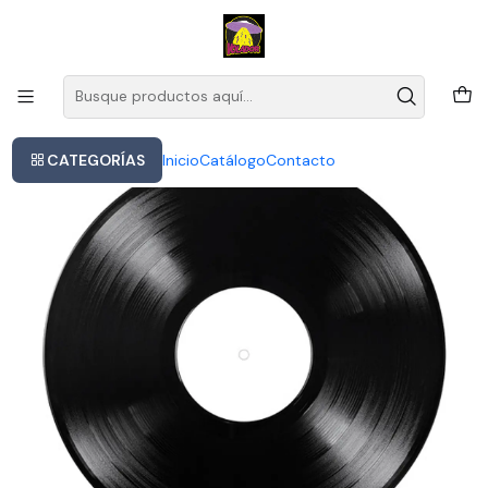
Este es el texto del slide
Leer más
Inicio
Paul Mccartney, Wings - One Hand Clapping
CATEGORÍAS
Inicio
Catálogo
Contacto