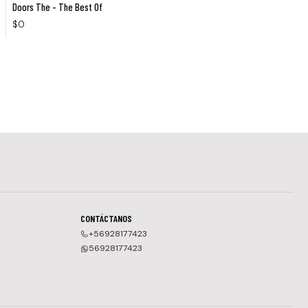
Doors The - The Best Of
$0
CONTÁCTANOS
+56928177423
56928177423