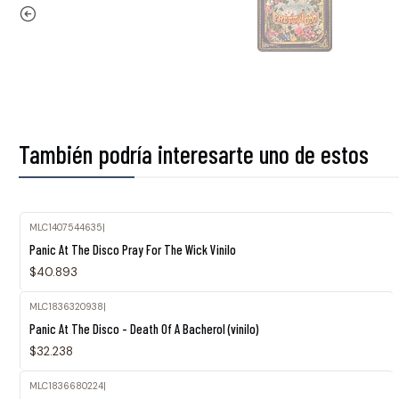
También podría interesarte uno de estos
MLC1407544635
|
Panic At The Disco Pray For The Wick Vinilo
$40.893
MLC1836320938
|
Agotado
Panic At The Disco - Death Of A Bacherol (vinilo)
$32.238
MLC1836680224
|