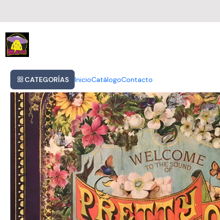
Inicio
Panic At The Disco - Welcome To The Sound Of Pretty Odd
CATEGORÍAS
Inicio
Catálogo
Contacto