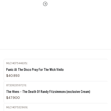
MLC1407544635
|
Panic At The Disco Pray For The Wick Vinilo
$40.893
8720923597211
|
Agotado
The Hives - The Death Of Randy Fitzsimmons (exclusive Cream)
$47.900
MLC1407532969
|