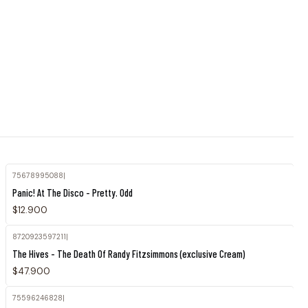
75678995088
|
Panic! At The Disco - Pretty. Odd
$12.900
8720923597211
|
Agotado
The Hives - The Death Of Randy Fitzsimmons (exclusive Cream)
$47.900
75596246828
|
Agotado