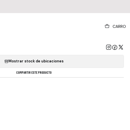
|
CARRO
sco - Welcome To The Sound Of Pretty Odd
GREGAR AL CARRO
COMPRAR AHORA
Mostrar stock de ubicaciones
COMPARTIR ESTE PRODUCTO