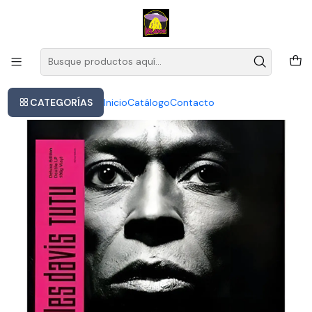
Este es el texto del slide
Leer más
Inicio
Miles Davis - Tutu (vinilo)
CATEGORÍAS
Inicio
Catálogo
Contacto