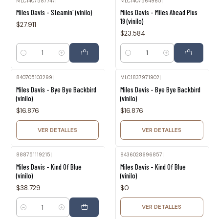
MLC1407587747
|
MLC1407564965
|
Miles Davis - Steamin' (vinilo)
Miles Davis - Miles Ahead Plus
19 (vinilo)
$27.911
$23.584
Cantidad
Cantidad
840705103299
|
MLC1837971902
|
Agotado
Agotado
Miles Davis - Bye Bye Backbird
Miles Davis - Bye Bye Backbird
(vinilo)
(vinilo)
$16.876
$16.876
VER DETALLES
VER DETALLES
888751119215
|
8436028696857
|
Agotado
Miles Davis - Kind Of Blue
Miles Davis - Kind Of Blue
(vinilo)
(vinilo)
$38.729
$0
VER DETALLES
Cantidad