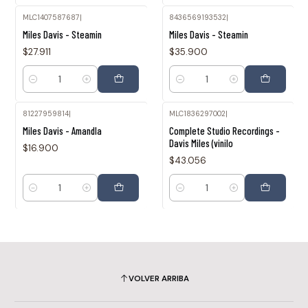
MLC1407587687
|
8436569193532
|
Miles Davis - Steamin
Miles Davis - Steamin
$27.911
$35.900
Cantidad
Cantidad
81227959814
|
MLC1836297002
|
Miles Davis - Amandla
Complete Studio Recordings -
Davis Miles (vinilo
$16.900
$43.056
Cantidad
Cantidad
VOLVER ARRIBA