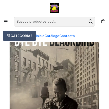
Este es el texto del slide
Leer más
Inicio
Miles Davis - Bye Bye Backbird (vinilo)
CATEGORÍAS
Inicio
Catálogo
Contacto