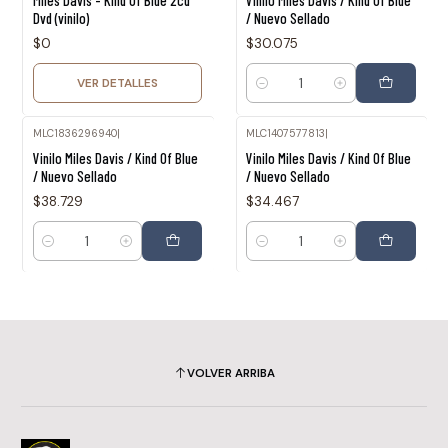
Miles Davis - Kind Of Blue 2cd
Vinilo Miles Davis / Kind Of Blue
Dvd (vinilo)
/ Nuevo Sellado
$0
$30.075
VER DETALLES
Cantidad
MLC1836296940
|
MLC1407577813
|
Vinilo Miles Davis / Kind Of Blue
Vinilo Miles Davis / Kind Of Blue
/ Nuevo Sellado
/ Nuevo Sellado
$38.729
$34.467
Cantidad
Cantidad
VOLVER ARRIBA