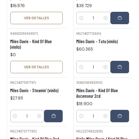
$16.876
$38.729
VER DETALLES
Cantidad
8436028696857
|
MLC1407712661
|
Agotado
Miles Davis - Kind Of Blue
Miles Davis - Tutu (vinilo)
(vinilo)
$60.365
$0
VER DETALLES
Cantidad
MLC1407587747
|
5060143493355
|
Miles Davis - Steamin' (vinilo)
Miles Davis - Kind Of Blue
Ascenseur 2cd
$27.911
$18.900
Cantidad
Cantidad
MLC1407577785
|
MLC2274932308
|
Agotado