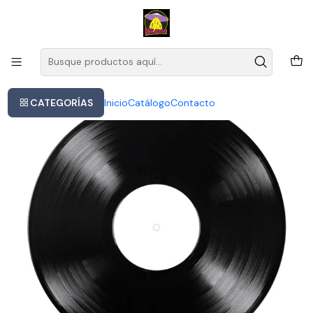
Este es el texto del slide
Leer más
Inicio
Metallica - St. Anger
CATEGORÍAS
Inicio
Catálogo
Contacto