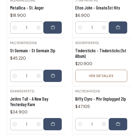
602498653296
|
7798114114791
|
Metallica - St. Anger
Elton John - Greate3st Hits
$18.900
$6.900
Cantidad
Cantidad
MLC1846582394
|
602498168813
|
Agotado
St Germain - St Germain 2lp
Tindersticks - Tindersticks (1st
Album)
$45.220
$20.900
VER DETALLES
Cantidad
634438345572
|
MLC1826411224
|
Jethro Tull - A New Day
Biffy Clyro - Mtv Unplugged 2lp
Yesterday Rare
$47.105
$34.900
Cantidad
Cantidad