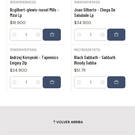
8056099004223
|
8436563185632
|
Bcgilbert-glewis-russel Mills -
Joao Gilberto - Chega De
Mzui Lp
Saludade Lp
$18.900
$34.900
Cantidad
Cantidad
5060099507960
|
MLC1826367872
|
Andrzej Korsynski - Tajemnics
Black Sabbath - Sabbath
Enigmy 2lp
Bloody Sabba
$34.900
$51.711
Cantidad
Cantidad
VOLVER ARRIBA