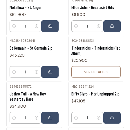
602455726629
|
7798114114791
|
Metallica - St. Anger
Elton John - Greate3st Hits
$62.900
$6.900
Cantidad
Cantidad
MLC1846582394
|
602498168813
|
Agotado
St Germain - St Germain 2lp
Tindersticks - Tindersticks (1st
Album)
$45.220
$20.900
VER DETALLES
Cantidad
634438345572
|
MLC1826411224
|
Jethro Tull - A New Day
Biffy Clyro - Mtv Unplugged 2lp
Yesterday Rare
$47.105
$34.900
Cantidad
Cantidad