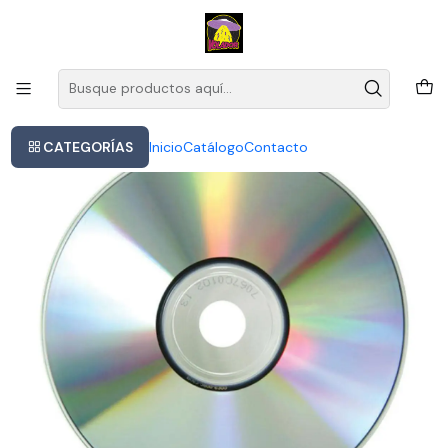
Este es el texto del slide
Leer más
Inicio
Metallica - St. Anger
CATEGORÍAS
Inicio
Catálogo
Contacto