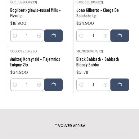
8056099004223
|
8436563185632
|
Bcgilbert-glewis-russel Mills -
Joao Gilberto - Chega De
Mzui Lp
Saludade Lp
$18.900
$34.900
Cantidad
Cantidad
5060099507960
|
MLC1826367872
|
Andrzej Korsynski - Tajemnics
Black Sabbath - Sabbath
Enigmy 2lp
Bloody Sabba
$34.900
$51.711
Cantidad
Cantidad
VOLVER ARRIBA