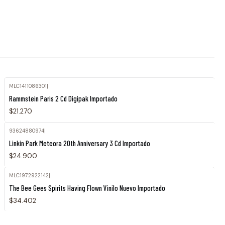
MLC1411086301
|
Agotado
Rammstein Paris 2 Cd Digipak Importado
$21.270
93624880974
|
Agotado
Linkin Park Meteora 20th Anniversary 3 Cd Importado
$24.900
MLC1972922142
|
Agotado
The Bee Gees Spirits Having Flown Vinilo Nuevo Importado
$34.402