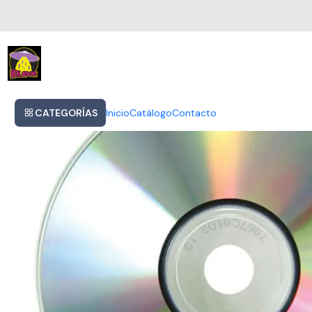
Inicio
Marilyn Manson Holy Wood Cd Nuevo Importado En Stock
CATEGORÍAS
Inicio
Catálogo
Contacto