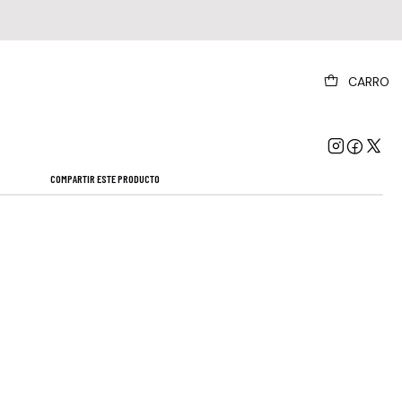
|
CARRO
 Holy Wood Cd Nuevo Importado En Stock
Mostrar stock de ubicaciones
COMPARTIR ESTE PRODUCTO