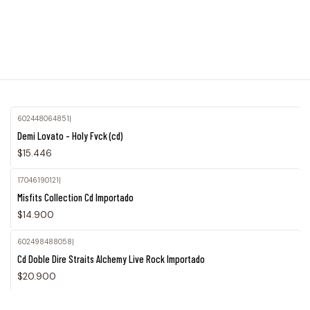
602448064851
|
Demi Lovato - Holy Fvck (cd)
$15.446
17046190121
|
Misfits Collection Cd Importado
$14.900
602498488058
|
Agotado
Cd Doble Dire Straits Alchemy Live Rock Importado
$20.900