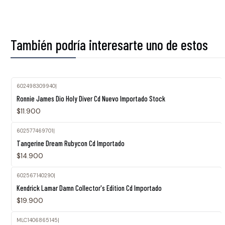
También podría interesarte uno de estos
602498309940
|
Agotado
Ronnie James Dio Holy Diver Cd Nuevo Importado Stock
$11.900
602577469701
|
Agotado
Tangerine Dream Rubycon Cd Importado
$14.900
602567140290
|
Kendrick Lamar Damn Collector's Edition Cd Importado
$19.900
MLC1406865145
|