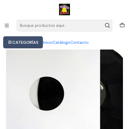
Este es el texto del slide
Leer más
Inicio
Lxandra - Careful What I Dream Of (vinilo)
CATEGORÍAS
Inicio
Catálogo
Contacto