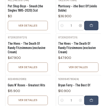
MLC2465897544
|
190295477066
|
Agotado
Pet Shop Boys - Smash (the
Morrissey - ¡the Best Of! (vinilo
Singles 1985-2020) 3cd
Doble)
$0
$36.900
VER DETALLES
Cantidad
8720923597211
|
8720923597211
|
Agotado
Agotado
The Hives - The Death Of
The Hives - The Death Of
Randy Fitzsimmons (exclusive
Randy Fitzsimmons (exclusive
Cream)
Cream)
$47.900
$47.900
VER DETALLES
VER DETALLES
602498621080
|
5099945780424
|
Agotado
Guns N' Roses - Greatest Hits
Bryan Ferry - The Best Of
$15.900
$10.900
VER DETALLES
Cantidad