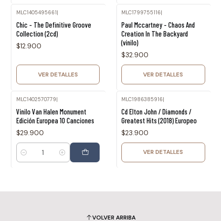
MLC1405495661
|
MLC1799755116
|
Agotado
Agotado
Chic - The Definitive Groove
Paul Mccartney - Chaos And
Collection (2cd)
Creation In The Backyard
(vinilo)
$12.900
$32.900
VER DETALLES
VER DETALLES
MLC1402570779
|
MLC1986385916
|
Agotado
Vinilo Van Halen Monument
Cd Elton John / Diamonds /
Edición Europea 10 Canciones
Greatest Hits (2018) Europeo
$29.900
$23.900
VER DETALLES
Cantidad
VOLVER ARRIBA