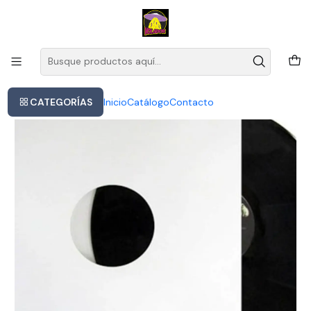
Este es el texto del slide
Leer más
Inicio
Lilac Time - Return Of Us (vinilo)
CATEGORÍAS
Inicio
Catálogo
Contacto