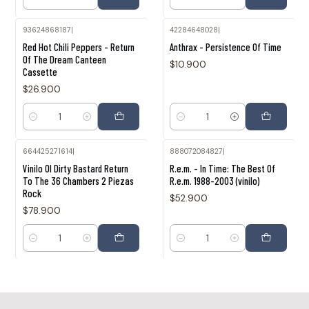
Cantidad
Cantidad
93624868187
|
42284648028
|
Red Hot Chili Peppers - Return
Anthrax - Persistence Of Time
Of The Dream Canteen
$10.900
Cassette
$26.900
Cantidad
Cantidad
664425271614
|
888072084827
|
Vinilo Ol Dirty Bastard Return
R.e.m. - In Time: The Best Of
To The 36 Chambers 2 Piezas
R.e.m. 1988-2003 (vinilo)
Rock
$52.900
$78.900
Cantidad
Cantidad