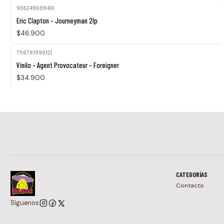
93624968849
|
Eric Clapton - Journeyman 2lp
$46.900
75678199912
|
Vinilo - Agent Provocateur - Foreigner
$34.900
CATEGORÍAS
Contacto
Síguenos