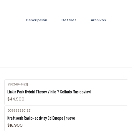
Descripción
Detalles
Archivos
93624941422
|
Agotado
Linkin Park Hybrid Theory Vinilo Y Sellado Musicovinyl
$44.900
5099996601921
|
Kraftwerk Radio-activity Cd Europe [nuevo
$16.900