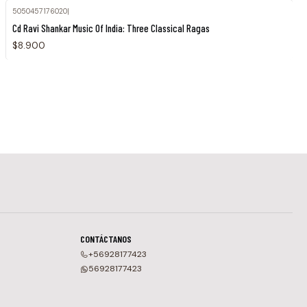
5050457176020
|
Cd Ravi Shankar Music Of India: Three Classical Ragas
$8.900
CONTÁCTANOS
+56928177423
56928177423