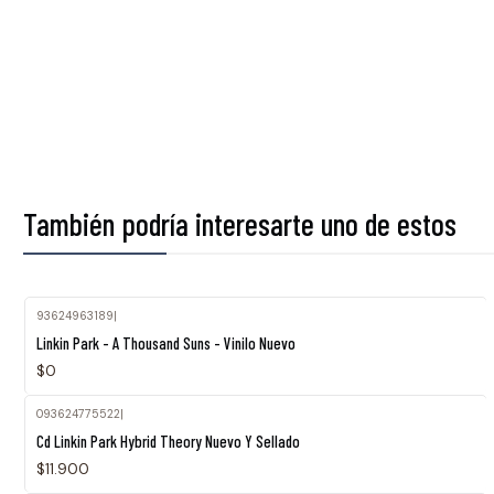
También podría interesarte uno de estos
93624963189
|
Agotado
Linkin Park - A Thousand Suns - Vinilo Nuevo
$0
093624775522
|
Agotado
Cd Linkin Park Hybrid Theory Nuevo Y Sellado
$11.900