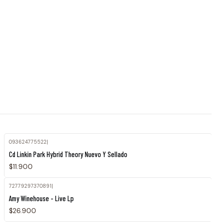
093624775522
|
Cd Linkin Park Hybrid Theory Nuevo Y Sellado
$11.900
72779297370891
|
Amy Winehouse - Live Lp
$26.900