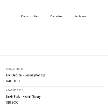
Descripción
Detalles
Archivos
93624968849
|
Eric Clapton - Journeyman 2lp
$46.900
93624775522
|
Linkin Park - Hybrid Theory
$16.900