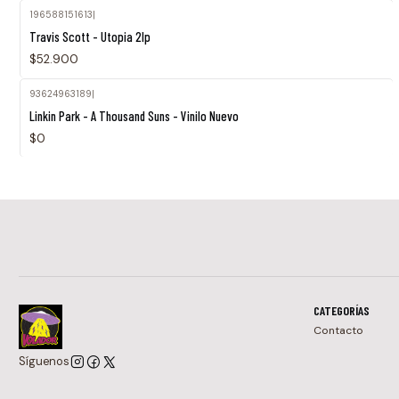
196588151613
|
Travis Scott - Utopia 2lp
$52.900
93624963189
|
Agotado
Linkin Park - A Thousand Suns - Vinilo Nuevo
$0
CATEGORÍAS
Contacto
Síguenos