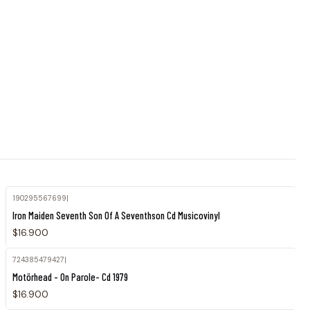
190295567699
|
Iron Maiden Seventh Son Of A Seventhson Cd Musicovinyl
$16.900
724385479427
|
Motörhead - On Parole- Cd 1979
$16.900