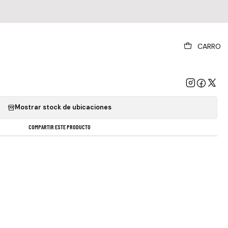
|
CARRO
k Radio-activity Cd Europe [nuevo
GREGAR AL CARRO
COMPRAR AHORA
Mostrar stock de ubicaciones
COMPARTIR ESTE PRODUCTO