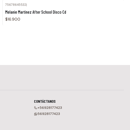
75678645532
|
Melanie Martinez After School Disco Cd
$16.900
CONTÁCTANOS
+56928177423
56928177423