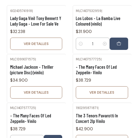
602435741918
|
MLC1407532959
|
Agotado
Lady Gaga Vinil Tony Bennett Y
Los Lobos - La Bamba Live
Lady Gaga - Love For Sale Ve
Coloured (vinilo)
$32.238
$31.900
VER DETALLES
Cantidad
MLC1399071575
|
MLC1407577725
|
Agotado
Agotado
Michael Jackson - Thriller
- The Many Faces Of Led
(picture Disc) (vinilo)
Zeppelin- Vinilo
$34.900
$38.729
VER DETALLES
VER DETALLES
MLC1407577725
|
190295871871
|
Agotado
- The Many Faces Of Led
The 3 Tenors Pavarotti In
Zeppelin- Vinilo
Concert 2lp Vinilo
$38.729
$42.900