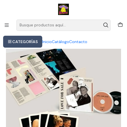
Este es el texto del slide
Leer más
Inicio
Lady Gaga - Tony Bennett - Love For Sale 2cd
CATEGORÍAS
Inicio
Catálogo
Contacto