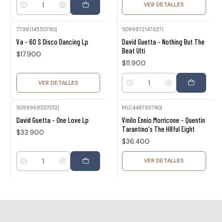
VER DETALLES
Cantidad
7798114550780
|
5099972147627
|
Agotado
Va - 60 S Disco Dancing Lp
David Guetta - Nothing But The
Beat Ulti
$17.900
$11.900
VER DETALLES
Cantidad
5099968537012
|
MLC448793780
|
Agotado
David Guetta - One Love Lp
Vinilo Ennio Morricone - Quentin
Tarantino's The H8ful Eight
$33.900
$36.400
VER DETALLES
Cantidad