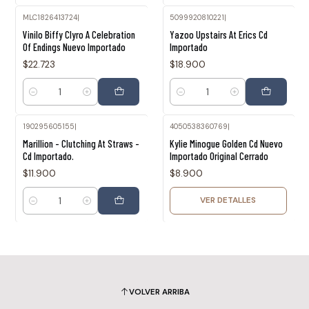
MLC1826413724
|
5099920810221
|
Vinilo Biffy Clyro A Celebration
Yazoo Upstairs At Erics Cd
Of Endings Nuevo Importado
Importado
$22.723
$18.900
Cantidad
Cantidad
190295605155
|
4050538360769
|
Agotado
Marillion - Clutching At Straws -
Kylie Minogue Golden Cd Nuevo
Cd Importado.
Importado Original Cerrado
$11.900
$8.900
VER DETALLES
Cantidad
VOLVER ARRIBA