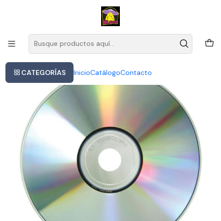
Este es el texto del slide
Leer más
Inicio
Kali Uchis Red Moon In Venus Cd Importado
CATEGORÍAS
Inicio
Catálogo
Contacto