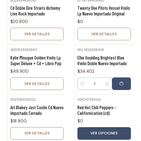
602498488058
|
075678645686
|
Agotado
Agotado
Cd Doble Dire Straits Alchemy
Twenty One Pilots Vessel Vinilo
Live Rock Importado
Lp Nuevo Importado Original
$20.900
$0
VER DETALLES
VER DETALLES
4050538360981
|
MLC1826398414
|
Agotado
Kylie Minogue Golden Vinilo Lp
Ellie Goulding Brightest Blue
Super Deluxe + Cd + Libro Pop
Vinilo Doble Nuevo Importado
$49.900
$34.402
VER DETALLES
Cantidad
602508650222
|
93624738626
|
Agotado
Art Blakey Just Coolin Cd Nuevo
Red Hot Chili Peppers -
Importado Cerrado
Californication (cd)
$18.900
$0
VER DETALLES
VER OPCIONES