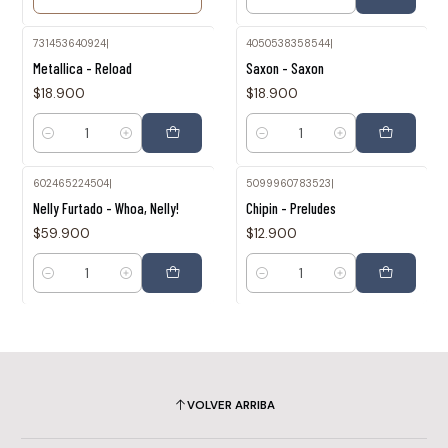
Cantidad
731453640924
|
4050538358544
|
Metallica - Reload
Saxon - Saxon
$18.900
$18.900
Cantidad
Cantidad
602465224504
|
5099960783523
|
Nelly Furtado - Whoa, Nelly!
Chipin - Preludes
$59.900
$12.900
Cantidad
Cantidad
VOLVER ARRIBA