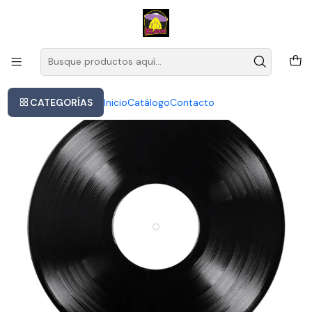
Este es el texto del slide
Leer más
Inicio
Kali Uchis - Orquídeas
CATEGORÍAS
Inicio
Catálogo
Contacto