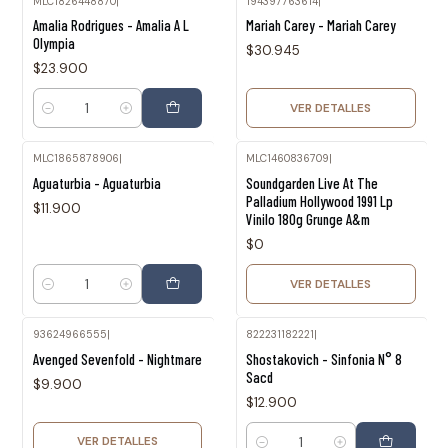
MLC1826448870
|
194397763614
|
Agotado
Amalia Rodrigues - Amalia A L
Mariah Carey - Mariah Carey
Olympia
$30.945
$23.900
VER DETALLES
Cantidad
MLC1865878906
|
MLC1460836709
|
Agotado
Aguaturbia - Aguaturbia
Soundgarden Live At The
Palladium Hollywood 1991 Lp
$11.900
Vinilo 180g Grunge A&m
$0
VER DETALLES
Cantidad
93624966555
|
822231182221
|
Agotado
Avenged Sevenfold - Nightmare
Shostakovich - Sinfonia N° 8
Sacd
$9.900
$12.900
VER DETALLES