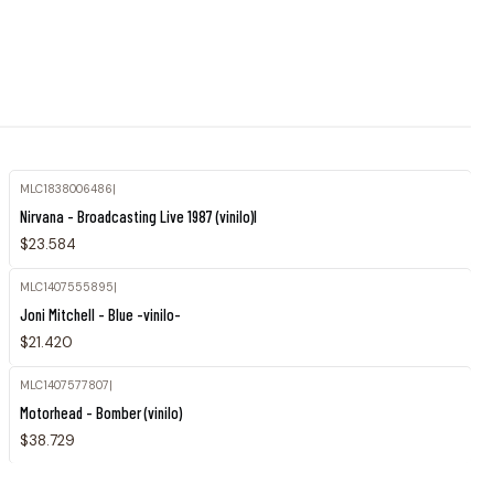
MLC1838006486
|
Agotado
Nirvana - Broadcasting Live 1987 (vinilo)l
$23.584
MLC1407555895
|
Agotado
Joni Mitchell - Blue -vinilo-
$21.420
MLC1407577807
|
Agotado
Motorhead - Bomber (vinilo)
$38.729