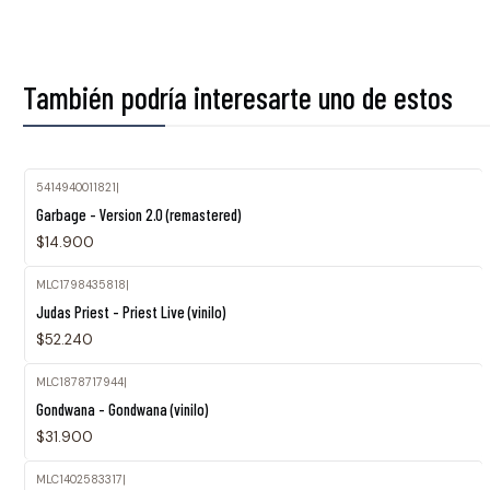
También podría interesarte uno de estos
5414940011821
|
Garbage - Version 2.0 (remastered)
$14.900
MLC1798435818
|
Judas Priest - Priest Live (vinilo)
$52.240
MLC1878717944
|
Agotado
Gondwana - Gondwana (vinilo)
$31.900
MLC1402583317
|