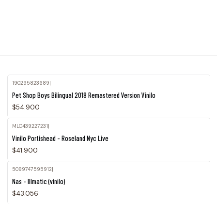
190295823689
|
Pet Shop Boys Bilingual 2018 Remastered Version Vinilo
$54.900
MLC439227231
|
Agotado
Vinilo Portishead - Roseland Nyc Live
$41.900
5099747595912
|
Nas - Illmatic (vinilo)
$43.056