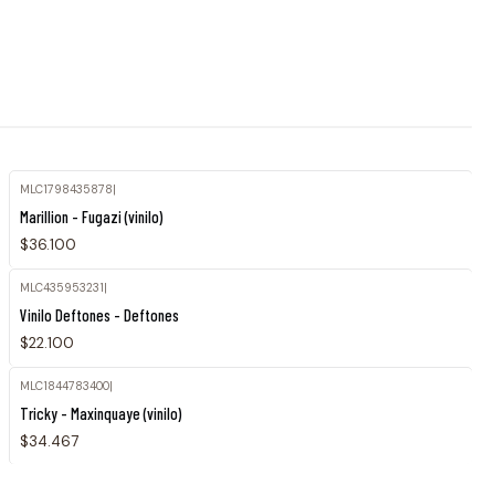
MLC1798435878
|
Marillion - Fugazi (vinilo)
$36.100
MLC435953231
|
Agotado
Vinilo Deftones - Deftones
$22.100
MLC1844783400
|
Agotado
Tricky - Maxinquaye (vinilo)
$34.467