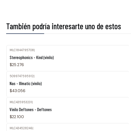
También podría interesarte uno de estos
MLC1844795708
|
Stereophonics - Kind (vinilo)
$25.276
5099747595912
|
Nas - Illmatic (vinilo)
$43.056
MLC435953231
|
Agotado
Vinilo Deftones - Deftones
$22.100
MLC434528246
|