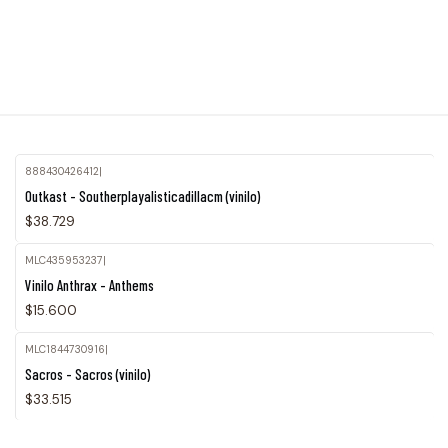
888430426412
|
Agotado
Outkast - Southerplayalisticadillacm (vinilo)
$38.729
MLC435953237
|
Agotado
Vinilo Anthrax - Anthems
$15.600
MLC1844730916
|
Sacros - Sacros (vinilo)
$33.515