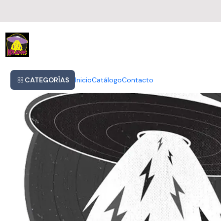
Inicio
Frank Sinatra Come Fly With Me Vinilo Importado De 180 Grs
CATEGORÍAS
Inicio
Catálogo
Contacto