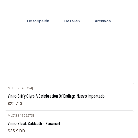
Descripción
Detalles
Archivos
MLC1826413724
|
Vinilo Biffy Clyro A Celebration Of Endings Nuevo Importado
$22.723
MLC1384592273
|
Agotado
Vinilo Black Sabbath - Paranoid
$35.900