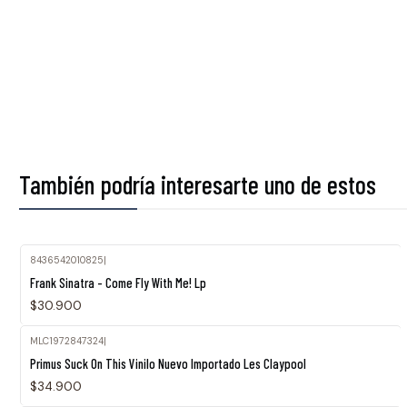
También podría interesarte uno de estos
8436542010825
|
Agotado
Frank Sinatra - Come Fly With Me! Lp
$30.900
MLC1972847324
|
Agotado
Primus Suck On This Vinilo Nuevo Importado Les Claypool
$34.900