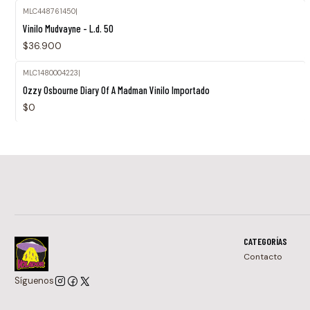
MLC448761450
|
Agotado
Vinilo Mudvayne - L.d. 50
$36.900
MLC1480004223
|
Agotado
Ozzy Osbourne Diary Of A Madman Vinilo Importado
$0
CATEGORÍAS
Contacto
Síguenos