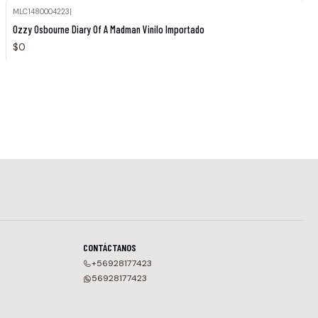
MLC1480004223
|
Agotado
Ozzy Osbourne Diary Of A Madman Vinilo Importado
$0
CONTÁCTANOS
+56928177423
56928177423