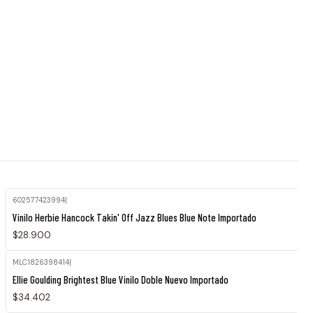
602577423994
|
Agotado
Vinilo Herbie Hancock Takin' Off Jazz Blues Blue Note Importado
$28.900
MLC1826398414
|
Ellie Goulding Brightest Blue Vinilo Doble Nuevo Importado
$34.402