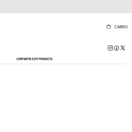
|
CARRO
e Fly With Me Vinilo Importado De 180 Grs
Mostrar stock de ubicaciones
COMPARTIR ESTE PRODUCTO